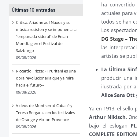
ha convertido
Últimas 10 entradas
actuales para v
todos se han c
Critica: Ariadne auf Naxos y su
música resisten y se imponen a la
Los espectador
“empanada sideral” de Ersan
DG Stage – The
Mondtag en el Festival de
las interpretac
Salzburgo
artistas se pub
09/08/2026
La Última Sin
Riccardo Frizza: «I Puritani es una
producir una 
obra revolucionaria que ya mira
hacia el futuro»
ilustrada por 
09/08/2026
Alice Sara Ott
y
Videos de Montserrat Caballé y
Ya en 1913, el sello
Teresa Berganza en los festivales
Arthur Nikisch
. On
de Orange y Aix-on-Provence
bajo el eslogan
P
09/08/2026
COMPLETE EDITIO