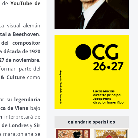
al de
YouTube de
sta visual alemán
tal a Beethoven
.
 del compositor
la década de 1920
27 de noviembre
.
 forman parte del
 & Culture
como
zar su
legendaria
ica de Viena
bajo
n
interpretará de
calendario operístico
a de Londres
y
Sir
da maratoniana se