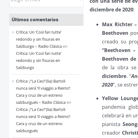
con una serie de ev
las
diciembre de 2020
:
entradas
Últimos comentarios
de
Max Richter –
cada
Crítica: Un ‘Così fan tutte’
Beethoven
por
mes
redondo y sin fisuras en
creado su pro
Salzburgo – Radio Clásica
en
“Beethoven –
Crítica: Un ‘Così fan tutte’
Beethoven de
redondo y sin fisuras en
de la obra se
Salzburgo
diciembre
. “
An
Crítica: ¡“La Ceci”(lia) Bartoli
2020
”, se estre
nunca será ‘Il viaggio a Reims’!
Cara y cruz de un estreno
Yellow Loung
salzburgués – Radio Clásica
en
pandemia glo
Crítica: ¡“La Ceci”(lia) Bartoli
celebrará en u
nunca será ‘Il viaggio a Reims’!
pianista
Seong
Cara y cruz de un estreno
salzburgués
creador
Christ