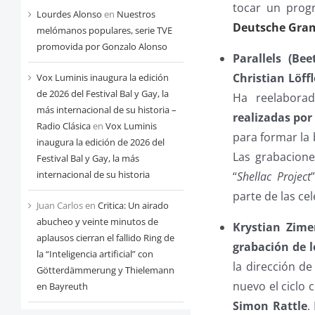
tocar un prog
Lourdes Alonso
en
Nuestros
Deutsche Gr
melómanos populares, serie TVE
promovida por Gonzalo Alonso
Parallels (Be
Christian Löffl
Vox Luminis inaugura la edición
de 2026 del Festival Bal y Gay, la
Ha reelabora
más internacional de su historia –
realizadas por
Radio Clásica
en
Vox Luminis
para formar la
inaugura la edición de 2026 del
Las grabaciones
Festival Bal y Gay, la más
internacional de su historia
“
Shellac Project
parte de las ce
Juan Carlos
en
Critica: Un airado
abucheo y veinte minutos de
Krystian Zim
aplausos cierran el fallido Ring de
grabación de l
la “Inteligencia artificial” con
la dirección d
Götterdämmerung y Thielemann
nuevo el ciclo
en Bayreuth
Simon Rattle
.