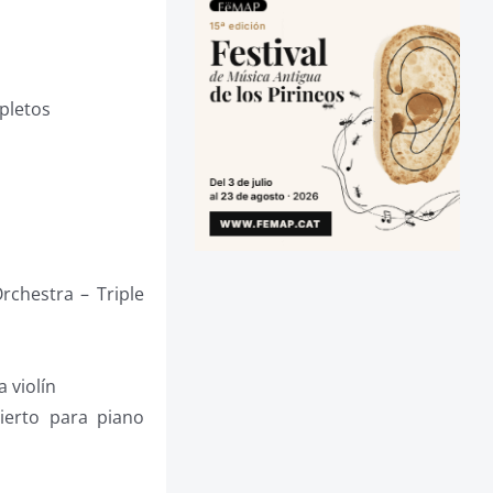
mpletos
rchestra – Triple
 violín
cierto para piano