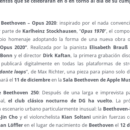
entos que se celebrarán en o en torno al día de su cum
 Beethoven – Opus 2020
: inspirado por el nada conven
 parte de
Karlheinz Stockhausen
, “
Opus 1970
”, el compo
pio homenaje adoptando la forma de una nueva obra or
 Opus 2020”
. Realizada por la pianista
Elisabeth Brauß
 Bonn
y el director
Dirk Kaftan
, la primera grabación dis
 publicará digitalmente en todas las plataformas de s
dante loops
”, de Max Richter, una pieza para piano solo d
nará el
11 de diciembre
en la
Sala Beethoven de Apple Mus
e Beethoven 250
: Después de una larga e imprevista p
bal,
el club clásico nocturno de DG ha vuelto
. La pr
n escenario urbano particularmente inusual: la
Beethoven-
-Jin Cho
y el violonchelista
Kian Soltani
unirán fuerzas co
ian Löffler
en el lugar de nacimiento de
Beethoven
el
12 d