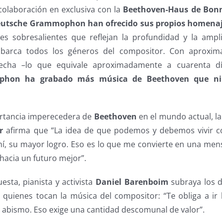
olaboración en exclusiva con la
Beethoven-Haus de Bon
Deutsche Grammophon han ofrecido sus propios homena
s sobresalientes que reflejan la profundidad y la ampl
abarca todos los géneros del compositor. Con aproxim
fecha –lo que equivale aproximadamente a cuarenta dí
hon ha grabado más música de Beethoven que nin
rtancia imperecedera de
Beethoven
en el mundo actual, la 
r
afirma que “La idea de que podemos y debemos vivir 
í, su mayor logro. Eso es lo que me convierte en una men
hacia un futuro mejor”.
esta, pianista y activista
Daniel Barenboim
subraya los d
quienes tocan la música del compositor: “Te obliga a ir ha
 al abismo. Eso exige una cantidad descomunal de valor”.