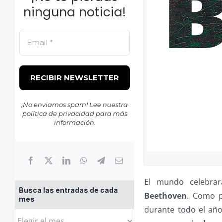
ninguna noticia!
¡No enviamos spam! Lee nuestra
política de privacidad
para más
información.
El mundo celebra
Busca las entradas de cada
Beethoven
. Como 
mes
durante todo el añ
Busca