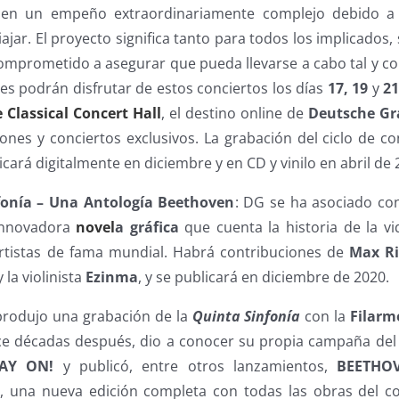
 en un empeño extraordinariamente complejo debido a l
iajar. El proyecto significa tanto para todos los implicados
omprometido a asegurar que pueda llevarse a cabo tal y co
es podrán disfrutar de estos conciertos los días
17, 19
y
21
 Classical Concert Hall
, el destino online de
Deutsche G
iones y conciertos exclusivos. La grabación del ciclo de c
licará digitalmente en diciembre y en CD y vinilo en abril de 
fonía – Una Antología Beethoven
: DG se ha asociado c
innovadora
novel
a gráfica
que cuenta la historia de la v
artistas de fama mundial. Habrá contribuciones de
Max Ri
 la violinista
Ezinma
, y se publicará en diciembre de 2020.
 produjo una grabación de la
Quinta Sinfonía
con la
Filarm
ce décadas después, dio a conocer su propia campaña de
LAY ON!
y publicó, entre otros lanzamientos,
BEETHO
N
, una nueva edición completa con todas las obras del c