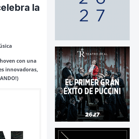
lebra la
úsica
thoven con una
nes innovadoras,
OCANDO!)