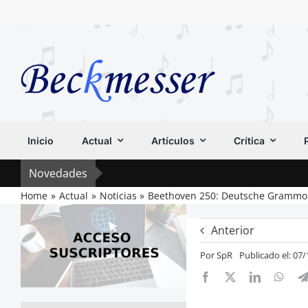
Saltar
al
contenido
Inicio
Actual
Artículos
Crítica
Novedades
Home
Actual
Noticias
Beethoven 250: Deutsche Grammoph
Anterior
Por
SpR
Publicado el: 07