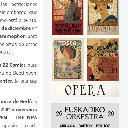
as restricciones
, sin embargo, que
mo está previsto.
 de diciembre
en
rammophon
para
onciertos de estos
2021.
on
Z2 Comics
para
ida de Beethoven,
chter
, la pianista
ónica de Berlín
y
l
250º aniversario
VEN –
THE NEW
ompositor creada