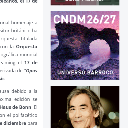
pleaños, el 17 de
cional homenaje a
sitor británico ha
questal titulada
con la
Orquesta
cográfica mundial
treaming el
17 de
erivada de “
Opus
ic
.
ausa debido a la
óxima edición se
Haus de Bonn
. El
n el polifacético
e diciembre
para