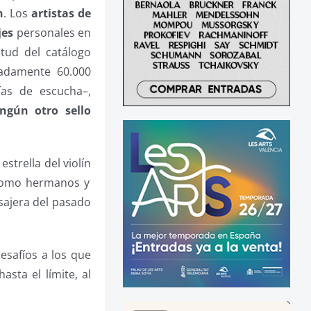
n
. Los
artistas de
jes
personales en
itud del catálogo
adamente 60.000
as de escucha–,
gún otro sello
estrella del violín
como hermanos y
sajera del pasado
esafíos a los que
sta el límite, al