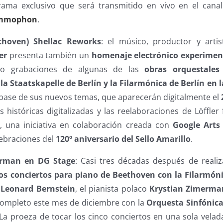
rama exclusivo que será transmitido en vivo en el can
ammophon
.
ethoven) Shellac Reworks
: el músico, productor y arti
er
presenta también un
homenaje electrónico
experimen
do grabaciones de algunas de las
obras orquestales
 la Staatskapelle de Berlín y la Filarmónica de Berlín en 
 base de sus nuevos temas, que aparecerán digitalmente el
 históricas digitalizadas y las reelaboraciones de Löffler
”, una iniciativa en colaboración creada con
Google Arts
lebraciones del
120º aniversario del Sello Amarillo
.
erman en DG Stage
: Casi tres décadas después de reali
os conciertos para piano de Beethoven con la Filarmón
e
Leonard Bernstein
, el pianista polaco
Krystian Zimerma
 completo este mes de diciembre con la
Orquesta Sinfónic
 La proeza de tocar los cinco conciertos en una sola vela