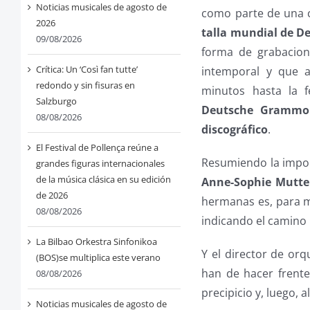
Noticias musicales de agosto de
como parte de una c
2026
talla mundial de 
09/08/2026
forma de grabacione
Crítica: Un ‘Così fan tutte’
intemporal y que 
redondo y sin fisuras en
minutos hasta la 
Salzburgo
Deutsche Grammop
08/08/2026
discográfico
.
El Festival de Pollença reúne a
Resumiendo la impo
grandes figuras internacionales
de la música clásica en su edición
Anne-Sophie Mutte
de 2026
hermanas es, para m
08/08/2026
indicando el camino 
La Bilbao Orkestra Sinfonikoa
Y el director de orqu
(BOS)se multiplica este verano
han de hacer frente 
08/08/2026
precipicio y, luego,
Noticias musicales de agosto de