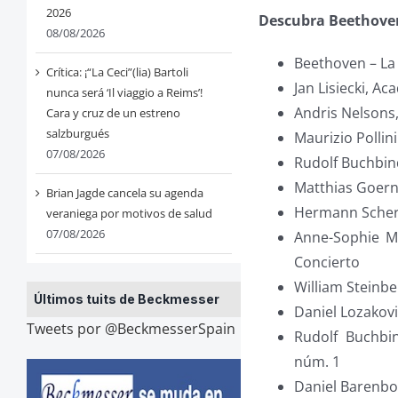
2026
Descubra Beethov
08/08/2026
Beethoven – La
Crítica: ¡“La Ceci”(lia) Bartoli
Jan Lisiecki, A
nunca será ‘Il viaggio a Reims’!
Andris Nelsons,
Cara y cruz de un estreno
salzburgués
Maurizio Pollin
07/08/2026
Rudolf Buchbind
Matthias Goerne
Brian Jagde cancela su agenda
Hermann Scherc
veraniega por motivos de salud
07/08/2026
Anne-Sophie Mu
Concierto
William Steinbe
Últimos tuits de Beckmesser
Daniel Lozakovi
Tweets por @BeckmesserSpain
Rudolf Buchbin
núm. 1
Daniel Barenbo