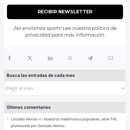
¡No enviamos spam! Lee nuestra
política de
privacidad
para más información.
Busca las entradas de cada mes
Busca
las
entradas
Últimos comentarios
de
cada
Lourdes Alonso
en
Nuestros melómanos populares, serie TVE
mes
promovida por Gonzalo Alonso