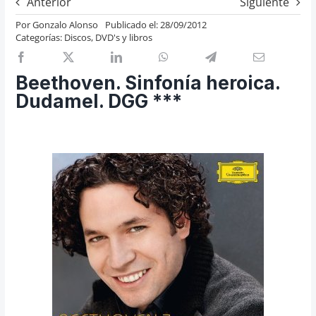
Anterior
Siguiente
Previos de ópera
Por
Gonzalo Alonso
Publicado el: 28/09/2012
Categorías:
Discos, DVD's y libros
Entrevistas
Recomendación
Beethoven. Sinfonía heroica.
Cosas de Beckmesser
Dudamel. DGG ***
Nosotros y privacidad
Buscar: