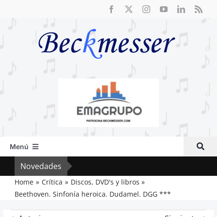
Saltar
al
contenido
Menú
Inicio
Novedades
El F
Actual
Home
Crítica
Discos, DVD's y libros
Beethoven. Sinfonía heroica. Dudamel. DGG ***
Artículos
Crítica