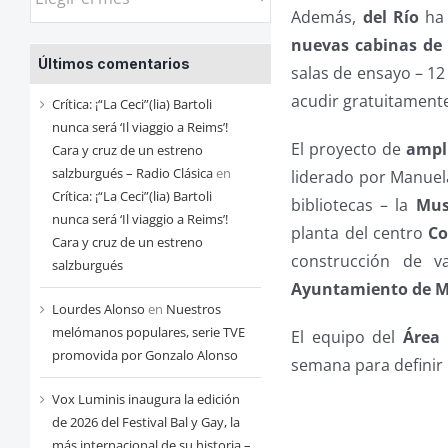
las
Además,
del Río
ha 
entradas
nuevas cabinas de 
Últimos comentarios
de
salas de ensayo – 12 
cada
acudir gratuitament
Crítica: ¡“La Ceci”(lia) Bartoli
mes
nunca será ‘Il viaggio a Reims’!
El proyecto de
ampli
Cara y cruz de un estreno
salzburgués – Radio Clásica
en
liderado por Manuela
Crítica: ¡“La Ceci”(lia) Bartoli
bibliotecas – la
Mus
nunca será ‘Il viaggio a Reims’!
planta del centro
Co
Cara y cruz de un estreno
construcción de v
salzburgués
Ayuntamiento de M
Lourdes Alonso
en
Nuestros
melómanos populares, serie TVE
El equipo del
Área
promovida por Gonzalo Alonso
semana para definir 
Vox Luminis inaugura la edición
de 2026 del Festival Bal y Gay, la
más internacional de su historia –