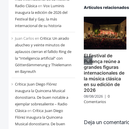
Radio Clásica
en
Vox Luminis
Artículos relacionado
inaugura la edición de 2026 del
Festival Bal y Gay, la más
internacional de su historia
Juan Carlos
en
Critica: Un airado
abucheo y veinte minutos de
aplausos cierran el fallido Ring de
El Festival de
la “Inteligencia artificial” con
Pollença reúne a
Götterdämmerung y Thielemann
grandes figuras
en Bayreuth
internacionales de
la música clásica
en su edición de
Crítica: Juan Diego Flórez
2026
inaugura la Quincena Musical
08/08/2026
|
0
donostiarra. De buen notable a
Comentarios
ejemplar sobresaliente – Radio
Clásica
en
Crítica: Juan Diego
Flórez inaugura la Quincena
Deja un comentari
Musical donostiarra. De buen