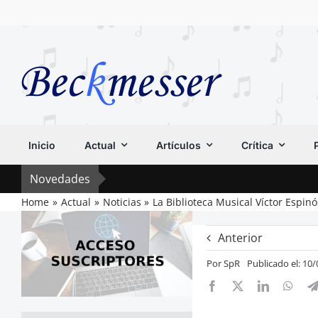
Saltar
al
contenido
Inicio
Actual
Artículos
Crítica
Novedades
Home
Actual
Noticias
La Biblioteca Musical Víctor Espin
Anterior
Por
SpR
Publicado el: 10