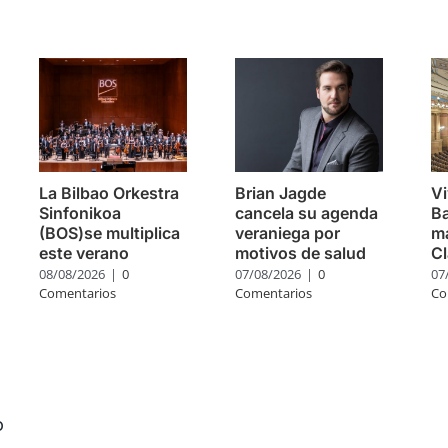
s
La Bilbao Orkestra
Brian Jagde
Vi
Sinfonikoa
cancela su agenda
Ba
(BOS)se multiplica
veraniega por
m
este verano
motivos de salud
Cl
08/08/2026
|
0
07/08/2026
|
0
07
Comentarios
Comentarios
Co
o