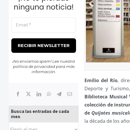
ninguna noticia!
¡No enviamos spam! Lee nuestra
política de privacidad
para más
información.
Emilio del Río
, dir
Deporte y Turism
Biblioteca Musical 
colección de instr
Busca las entradas de cada
de
Quijotes musical
mes
la década de los año
Busca