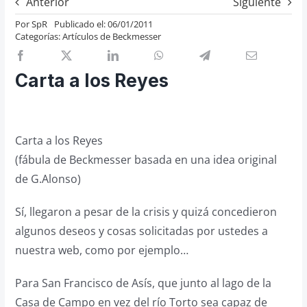
Anterior
Siguiente
Previos de ópera
Por
SpR
Publicado el: 06/01/2011
Categorías:
Artículos de Beckmesser
Entrevistas
Recomendación
Carta a los Reyes
Cosas de Beckmesser
Nosotros y privacidad
Buscar:
Carta a los Reyes
(fábula de Beckmesser basada en una idea original
de G.Alonso)
Sí, llegaron a pesar de la crisis y quizá concedieron
algunos deseos y cosas solicitadas por ustedes a
nuestra web, como por ejemplo…
Para San Francisco de Asís, que junto al lago de la
Casa de Campo en vez del río Torto sea capaz de