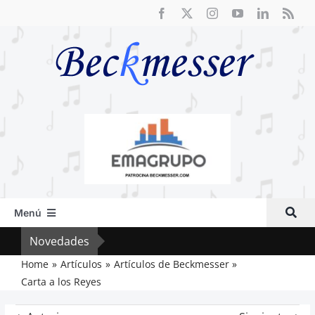
Saltar
al
contenido
Menú
Inicio
Novedades
Crít
Actual
Home
Artículos
Artículos de Beckmesser
Carta a los Reyes
Artículos
Crítica