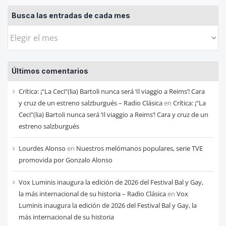
Busca las entradas de cada mes
Busca
las
entradas
Últimos comentarios
de
cada
Crítica: ¡“La Ceci”(lia) Bartoli nunca será ‘Il viaggio a Reims’! Cara
mes
y cruz de un estreno salzburgués – Radio Clásica
en
Crítica: ¡“La
Ceci”(lia) Bartoli nunca será ‘Il viaggio a Reims’! Cara y cruz de un
estreno salzburgués
Lourdes Alonso
en
Nuestros melómanos populares, serie TVE
promovida por Gonzalo Alonso
Vox Luminis inaugura la edición de 2026 del Festival Bal y Gay,
la más internacional de su historia – Radio Clásica
en
Vox
Luminis inaugura la edición de 2026 del Festival Bal y Gay, la
más internacional de su historia