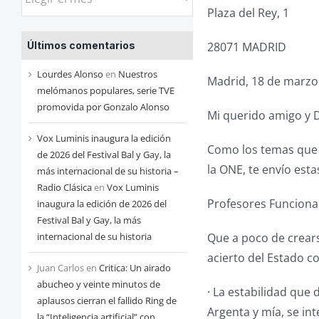
las
Plaza del Rey, 1
entradas
28071 MADRID
Últimos comentarios
de
cada
Lourdes Alonso
en
Nuestros
Madrid, 18 de marzo
mes
melómanos populares, serie TVE
promovida por Gonzalo Alonso
Mi querido amigo y D
Vox Luminis inaugura la edición
Como los temas que 
de 2026 del Festival Bal y Gay, la
la ONE, te envío est
más internacional de su historia –
Radio Clásica
en
Vox Luminis
Profesores Funciona
inaugura la edición de 2026 del
Festival Bal y Gay, la más
Que a poco de crears
internacional de su historia
acierto del Estado c
Juan Carlos
en
Critica: Un airado
abucheo y veinte minutos de
· La estabilidad que
aplausos cierran el fallido Ring de
Argenta y mía, se in
la “Inteligencia artificial” con