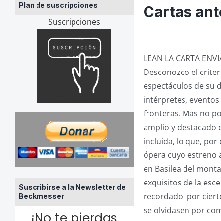
Plan de suscripciones
Cartas ante
Suscripciones
LEAN LA CARTA ENVI
Desconozco el criter
espectáculos de su d
intérpretes, eventos
fronteras. Mas no p
amplio y destacado e
incluida, lo que, por
ópera cuyo estreno a
en Basilea del mont
exquisitos de la es
Suscribirse a la Newsletter de
recordado, por ciert
Beckmesser
se olvidasen por com
¡No te pierdas