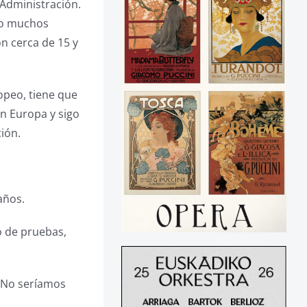
 Administración.
ido muchos
n cerca de 15 y
ropeo, tiene que
en Europa y sigo
ión.
años.
o de pruebas,
. No seríamos