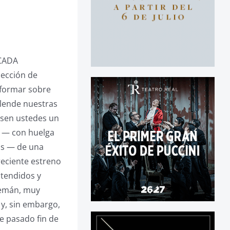
ICADA
sección de
informar sobre
llende nuestras
asen ustedes un
a — con huelga
nos — de una
reciente estreno
ntendidos y
lemán, muy
 y, sin embargo,
e pasado fin de