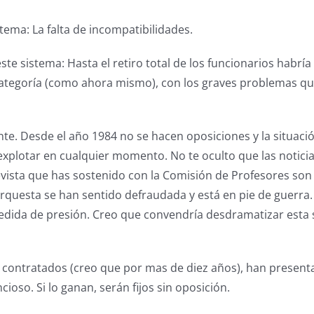
stema: La falta de incompatibilidades.
ste sistema: Hasta el retiro total de los funcionarios habrí
ategoría (como ahora mismo), con los graves problemas qu
ente. Desde el año 1984 no se hacen oposiciones y la situaci
explotar en cualquier momento. No te oculto que las notici
evista que has sostenido con la Comisión de Profesores so
rquesta se han sentido defraudada y está en pie de guerra.
dida de presión. Creo que convendría desdramatizar esta 
 contratados (creo que por mas de diez años), han present
ioso. Si lo ganan, serán fijos sin oposición.