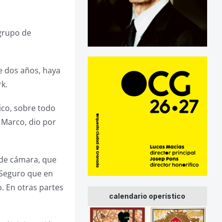
 grupo de
de dos años, haya
k.
ico, sobre todo
 Marco, dio por
e de cámara, que
 Seguro que en
. En otras partes
calendario operístico