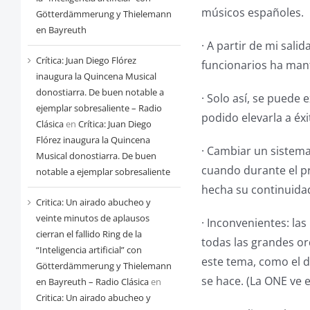
músicos españoles.
Götterdämmerung y Thielemann
en Bayreuth
· A partir de mi sali
Crítica: Juan Diego Flórez
funcionarios ha mant
inaugura la Quincena Musical
donostiarra. De buen notable a
· Solo así, se puede
ejemplar sobresaliente – Radio
podido elevarla a é
Clásica
en
Crítica: Juan Diego
Flórez inaugura la Quincena
· Cambiar un sistem
Musical donostiarra. De buen
cuando durante el p
notable a ejemplar sobresaliente
hecha su continuida
Critica: Un airado abucheo y
veinte minutos de aplausos
· Inconvenientes: la
cierran el fallido Ring de la
todas las grandes or
“Inteligencia artificial” con
este tema, como el d
Götterdämmerung y Thielemann
se hace. (La ONE ve 
en Bayreuth – Radio Clásica
en
Critica: Un airado abucheo y