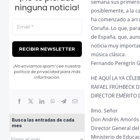
semana sus primeros
ninguna noticia!
posiblemente, a la c
ha comenzado a arrai
Coruña. Lo que, para
de España, que, aun
noticia muy importa
música clásica.
Fernando Peregrín G
¡No enviamos spam! Lee nuestra
política de privacidad
para más
información.
HE AQUÍ LA YA CÉL
RAFAEL FRÚHBECK 
DIRECTOR EMÉRITO 
Ilmo. Señor
Don Andrés Amorós 
Busca las entradas de cada
mes
Director General de
Busca
Ministerio de Educac