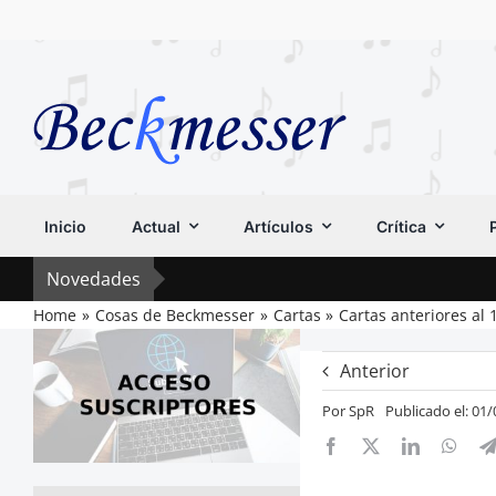
Saltar
al
contenido
Inicio
Actual
Artículos
Crítica
Novedades
Home
Cosas de Beckmesser
Cartas
Cartas anteriores al 
Anterior
Por
SpR
Publicado el: 01