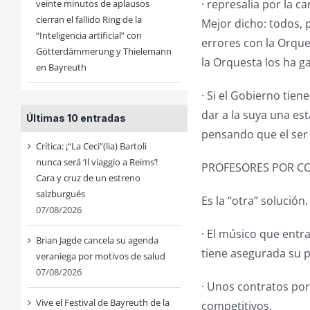
· represalia por la 
veinte minutos de aplausos
cierran el fallido Ring de la
Mejor dicho: todos,
“Inteligencia artificial” con
errores con la Orque
Götterdämmerung y Thielemann
la Orquesta los ha g
en Bayreuth
· Si el Gobierno tien
dar a la suya una es
Últimas 10 entradas
pensando que el ser 
Crítica: ¡“La Ceci”(lia) Bartoli
nunca será ‘Il viaggio a Reims’!
PROFESORES POR C
Cara y cruz de un estreno
salzburgués
Es la “otra” solució
07/08/2026
· El músico que entr
Brian Jagde cancela su agenda
tiene asegurada su 
veraniega por motivos de salud
07/08/2026
· Unos contratos po
Vive el Festival de Bayreuth de la
competitivos.