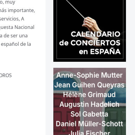
to, muy
 más importante,
ervicios, A
rquesta Nacional
a de ser una
 español de la
MOROS