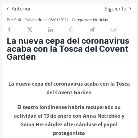
Previos de ópera
Anterior
Siguiente
Entrevistas
Por
SpR
Publicado el: 06/01/2021
Categorías:
Noticias
Recomendación
Cosas de Beckmesser
La nueva cepa del coronavirus
acaba con la Tosca del Covent
Nosotros y privacidad
Garden
Buscar:
La nueva cepa del coronavirus acaba con la Tosca
del Covent Garden
El teatro londinense habría recuperado su
actividad el 13 de enero con Anna Netrebko y
Saioa Hernández alternándose el papel
protagonista