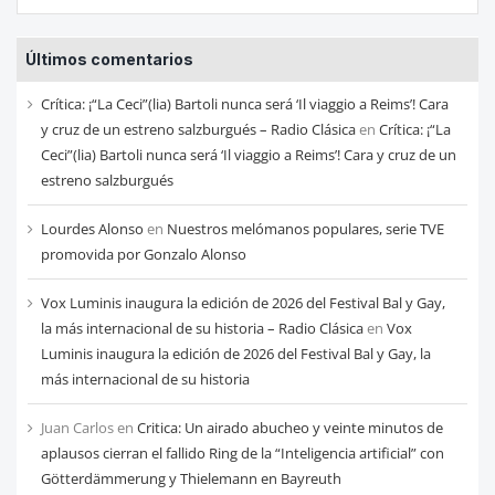
las
entradas
Últimos comentarios
de
cada
Crítica: ¡“La Ceci”(lia) Bartoli nunca será ‘Il viaggio a Reims’! Cara
mes
y cruz de un estreno salzburgués – Radio Clásica
en
Crítica: ¡“La
Ceci”(lia) Bartoli nunca será ‘Il viaggio a Reims’! Cara y cruz de un
estreno salzburgués
Lourdes Alonso
en
Nuestros melómanos populares, serie TVE
promovida por Gonzalo Alonso
Vox Luminis inaugura la edición de 2026 del Festival Bal y Gay,
la más internacional de su historia – Radio Clásica
en
Vox
Luminis inaugura la edición de 2026 del Festival Bal y Gay, la
más internacional de su historia
Juan Carlos
en
Critica: Un airado abucheo y veinte minutos de
aplausos cierran el fallido Ring de la “Inteligencia artificial” con
Götterdämmerung y Thielemann en Bayreuth