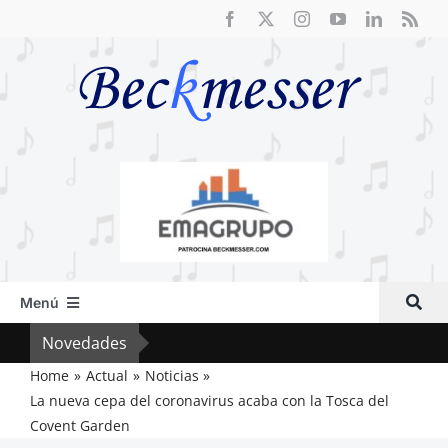
Saltar
al
contenido
Menú
Inicio
Novedades
Crít
Actual
Home
Actual
Noticias
La nueva cepa del coronavirus acaba con la Tosca del
Artículos
Covent Garden
Crítica