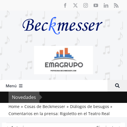
Saltar
al
contenido
Menú
Inicio
Novedades
El F
Actual
Home
Cosas de Beckmesser
Diálogos de besugos
Comentarios en la prensa: Rigoletto en el Teatro Real
Artículos
Crítica