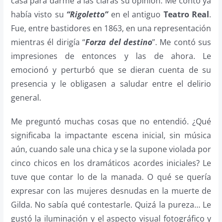
casa para darme a las claras su opinión. Me contó ya
había visto su
“Rigoletto”
en el antiguo
Teatro Real
.
Fue, entre bastidores en 1863, en una representación
mientras él dirigía “
Forza del destino
”. Me contó sus
impresiones de entonces y las de ahora. Le
emocionó y perturbó que se dieran cuenta de su
presencia y le obligasen a saludar entre el delirio
general.
Me preguntó muchas cosas que no entendió. ¿Qué
significaba la impactante escena inicial, sin música
aún, cuando sale una chica y se la supone violada por
cinco chicos en los dramáticos acordes iniciales? Le
tuve que contar lo de la manada. O qué se quería
expresar con las mujeres desnudas en la muerte de
Gilda. No sabía qué contestarle. Quizá la pureza… Le
gustó la iluminación y el aspecto visual fotográfico y