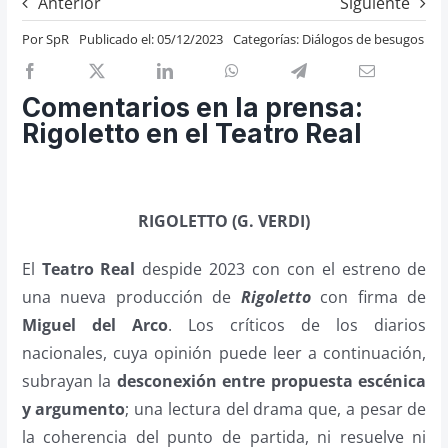
Anterior
Siguiente
Previos de ópera
Por
SpR
Publicado el: 05/12/2023
Categorías:
Diálogos de besugos
Entrevistas
Recomendación
Comentarios en la prensa:
Cosas de Beckmesser
Rigoletto en el Teatro Real
Nosotros y privacidad
Buscar:
RIGOLETTO (G. VERDI)
El
Teatro Real
despide 2023 con con el estreno de
una nueva producción de
Rigoletto
con firma de
Miguel del Arco
. Los críticos de los diarios
nacionales, cuya opinión puede leer a continuación,
subrayan la
desconexión entre propuesta escénica
y argumento
; una lectura del drama que, a pesar de
la coherencia del punto de partida, ni resuelve ni