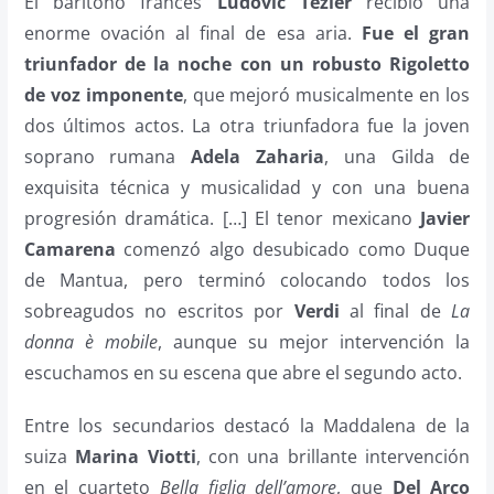
El barítono francés
Ludovic Tézier
recibió una
enorme ovación al final de esa aria.
Fue el gran
triunfador de la noche con un robusto Rigoletto
de voz imponente
, que mejoró musicalmente en los
dos últimos actos. La otra triunfadora fue la joven
soprano rumana
Adela Zaharia
, una Gilda de
exquisita técnica y musicalidad y con una buena
progresión dramática. […] El tenor mexicano
Javier
Camarena
comenzó algo desubicado como Duque
de Mantua, pero terminó colocando todos los
sobreagudos no escritos por
Verdi
al final de
La
donna è mobile
, aunque su mejor intervención la
escuchamos en su escena que abre el segundo acto.
Entre los secundarios destacó la Maddalena de la
suiza
Marina Viotti
, con una brillante intervención
en el cuarteto
Bella figlia dell’amore
, que
Del Arco