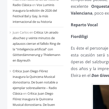
Radio Clásica
en
Vox Luminis
excelente
Orquest
inaugura la edición de 2026 del
Valenciana
, poco ex
Festival Bal y Gay, la más
internacional de su historia
Reparto Vocal
Juan Carlos
en
Critica: Un airado
Fiordiligi
abucheo y veinte minutos de
aplausos cierran el fallido Ring de
Es éste el personaj
la “Inteligencia artificial” con
esta ocasión será s
Götterdämmerung y Thielemann
en Bayreuth
óperas del salzburg
dos años y la impres
Crítica: Juan Diego Flórez
Elvira en el
Don Giov
inaugura la Quincena Musical
donostiarra. De buen notable a
ejemplar sobresaliente – Radio
Clásica
en
Crítica: Juan Diego
Flórez inaugura la Quincena
Musical donostiarra. De buen