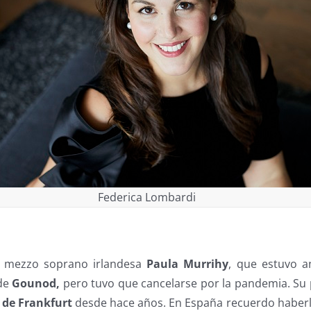
Federica Lombardi
a mezzo soprano irlandesa
Paula Murrihy
, que estuvo a
de
Gounod,
pero tuvo que cancelarse por la pandemia. Su
 de Frankfurt
desde hace años. En España recuerdo haberl