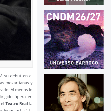
rá su debut en el
ras mozartianas y
rado. Al menos lo
irigido ópera en
 el
Teatro Real
la
órdenes estará la