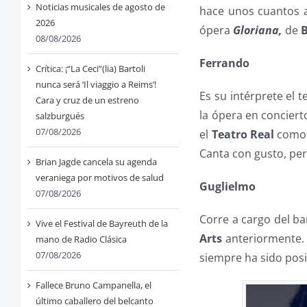
Noticias musicales de agosto de
hace unos cuantos 
2026
ópera
Gloriana,
de
B
08/08/2026
Ferrando
Crítica: ¡“La Ceci”(lia) Bartoli
nunca será ‘Il viaggio a Reims’!
Es su intérprete el t
Cara y cruz de un estreno
la ópera en concier
salzburgués
07/08/2026
el
Teatro Real
como 
Canta con gusto, pe
Brian Jagde cancela su agenda
veraniega por motivos de salud
Guglielmo
07/08/2026
Corre a cargo del ba
Vive el Festival de Bayreuth de la
Arts
anteriormente. 
mano de Radio Clásica
07/08/2026
siempre ha sido posi
Fallece Bruno Campanella, el
último caballero del belcanto