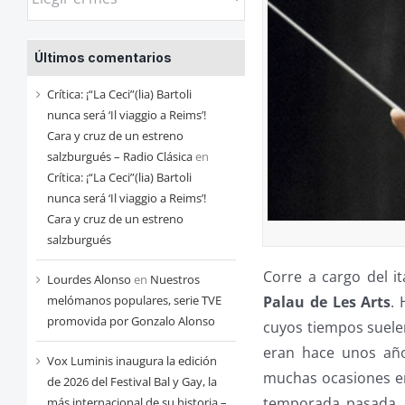
las
entradas
Últimos comentarios
de
cada
Crítica: ¡“La Ceci”(lia) Bartoli
mes
nunca será ‘Il viaggio a Reims’!
Cara y cruz de un estreno
salzburgués – Radio Clásica
en
Crítica: ¡“La Ceci”(lia) Bartoli
nunca será ‘Il viaggio a Reims’!
Cara y cruz de un estreno
salzburgués
Corre a cargo del i
Lourdes Alonso
en
Nuestros
Palau de Les Arts
.
melómanos populares, serie TVE
promovida por Gonzalo Alonso
cuyos tiempos suele
eran hace unos año
Vox Luminis inaugura la edición
muchas ocasiones en
de 2026 del Festival Bal y Gay, la
temporada pasada, p
más internacional de su historia –