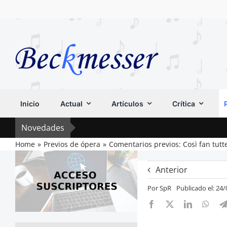
Saltar
al
contenido
Inicio
Actual
Artículos
Crítica
Novedades
Home
Previos de ópera
Comentarios previos: Così fan tutte
Anterior
Por
SpR
Publicado el: 24