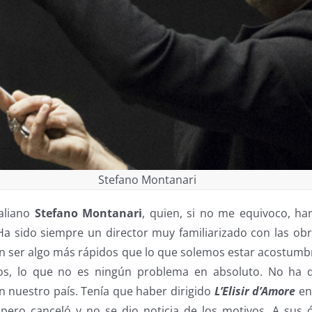
Stefano Montanari
taliano
Stefano Montanari
, quien, si no me equivoco, ha
 Ha sido siempre un director muy familiarizado con las ob
n ser algo más rápidos que lo que solemos estar acostumb
s, lo que no es ningún problema en absoluto. No ha d
 nuestro país. Tenía que haber dirigido
L’Elisir d’Amore
en
ero canceló y no se dio noticia de los motivos. A sus 