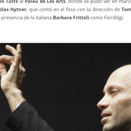
an Tutte
al
Palau de Les Arts
, donde se pudo ver en marz
olas Hytner
, que contó en el foso con la dirección de
Tom
 presencia de la italiana
Barbara Frittoli
como Fiordiligi.