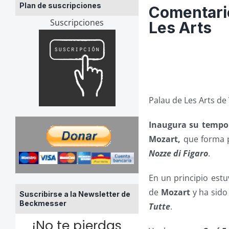
Plan de suscripciones
Comentario
Suscripciones
Les Arts
Palau de Les Arts de
Inaugura su tempor
Mozart,
que forma 
Nozze di Figaro
.
En un principio est
de
Mozart
y ha sido
Suscribirse a la Newsletter de
Beckmesser
Tutte
.
¡No te pierdas