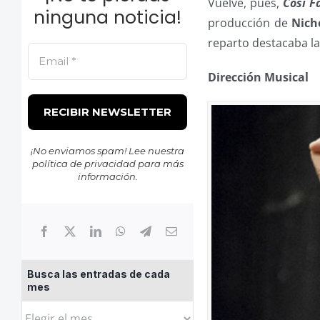
Vuelve, pues,
Cosí F
ninguna noticia!
producción de
Nich
reparto destacaba la
Dirección Musical
¡No enviamos spam! Lee nuestra
política de privacidad
para más
información.
Busca las entradas de cada
mes
Busca