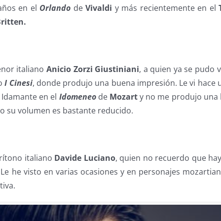
años en el
Orlando
de
Vivaldi
y más recientemente en el
ritten.
enor italiano
Anicio Zorzi Giustiniani
, a quien ya se pudo 
to
I Cinesi
, donde produjo una buena impresión. Le vi hace 
Idamante en el
Idomeneo
de
Mozart
y no me produjo una 
ro su volumen es bastante reducido.
rítono italiano
Davide Luciano
, quien no recuerdo que ha
Le he visto en varias ocasiones y en personajes mozartian
tiva.