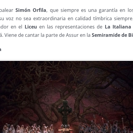
 balear
Simón Orfila
, que siempre es una garantía en lo
su voz no sea extraordinaria en calidad tímbrica siempr
fador en el
Liceu
en las representaciones de
La Italiana
. Viene de cantar la parte de Assur en la
Semiramide de B
a