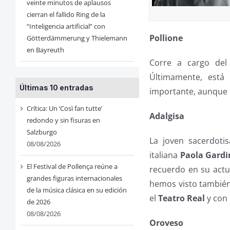
veinte minutos de aplausos
cierran el fallido Ring de la
“Inteligencia artificial” con
Pollione
Götterdämmerung y Thielemann
en Bayreuth
Corre a cargo de
Últimamente, está
Últimas 10 entradas
importante, aunque 
Crítica: Un ‘Così fan tutte’
Adalgisa
redondo y sin fisuras en
Salzburgo
La joven sacerdoti
08/08/2026
italiana
Paola Gardi
El Festival de Pollença reúne a
recuerdo en su act
grandes figuras internacionales
hemos visto también
de la música clásica en su edición
el
Teatro Real
y con 
de 2026
08/08/2026
Oroveso