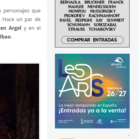
s personajes que
e. Hace un par de
 en Argel
y en el
ilbao
.