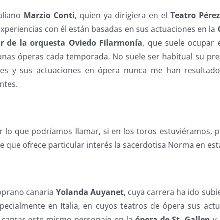
taliano
Marzio Conti
, quien ya dirigiera en el
Teatro Pérez
experiencias con él están basadas en sus actuaciones en la
r de la orquesta Oviedo Filarmonía
, que suele ocupar 
nas óperas cada temporada. No suele ser habitual su pre
es y sus actuaciones en ópera nunca me han resultado
ntes.
 lo que podríamos llamar, si en los toros estuviéramos, 
 que ofrece particular interés la sacerdotisa Norma en est
soprano canaria
Yolanda Auyanet
, cuya carrera ha ido sub
specialmente en Italia, en cuyos teatros de ópera sus ac
e cantar este mismo personaje en la
ópera de St. Gallen
y 