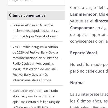
las
Corre a cargo del i
entradas
Lammermoor
. Mis 
Últimos comentarios
de
ya que es el
directo
cada
Lourdes Alonso
en
Nuestros
Campoamor
en algu
mes
melómanos populares, serie TVE
de ópera important
promovida por Gonzalo Alonso
convincentes o brilla
Vox Luminis inaugura la edición
de 2026 del Festival Bal y Gay, la
Reparto Vocal
más internacional de su historia –
Radio Clásica
en
Vox Luminis
No está formado por
inaugura la edición de 2026 del
pero no cabe duda de
Festival Bal y Gay, la más
internacional de su historia
Norma
Juan Carlos
en
Critica: Un airado
Es su intérprete la 
abucheo y veinte minutos de
los últimos años, e
aplausos cierran el fallido Ring de
la “Inteligencia artificial” con
habituales. Viene d