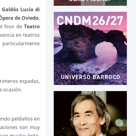
 Galdós Lucía di
Ópera de Oviedo
,
el foso de
Teatro
sencia en teatros
 particularmente
primeros espadas,
a ocasión.
iendo peldaños en
tuaciones son muy
con mucho éxito.