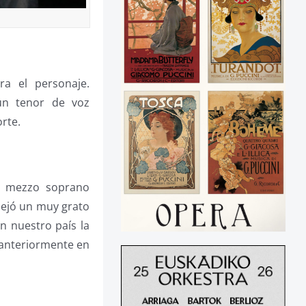
a el personaje.
un tenor de voz
rte.
la mezzo soprano
dejó un muy grato
En nuestro país la
nteriormente en