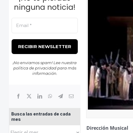
ninguna noticia!
¡No enviamos spam! Lee nuestra
política de privacidad
para más
información.
Busca las entradas de cada
mes
Dirección Musical
Busca