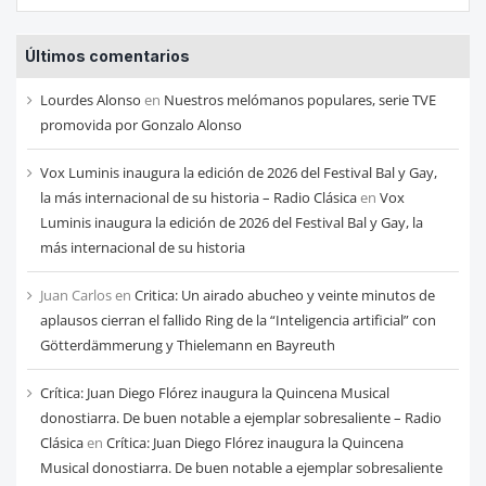
las
entradas
Últimos comentarios
de
cada
Lourdes Alonso
en
Nuestros melómanos populares, serie TVE
mes
promovida por Gonzalo Alonso
Vox Luminis inaugura la edición de 2026 del Festival Bal y Gay,
la más internacional de su historia – Radio Clásica
en
Vox
Luminis inaugura la edición de 2026 del Festival Bal y Gay, la
más internacional de su historia
Juan Carlos
en
Critica: Un airado abucheo y veinte minutos de
aplausos cierran el fallido Ring de la “Inteligencia artificial” con
Götterdämmerung y Thielemann en Bayreuth
Crítica: Juan Diego Flórez inaugura la Quincena Musical
donostiarra. De buen notable a ejemplar sobresaliente – Radio
Clásica
en
Crítica: Juan Diego Flórez inaugura la Quincena
Musical donostiarra. De buen notable a ejemplar sobresaliente