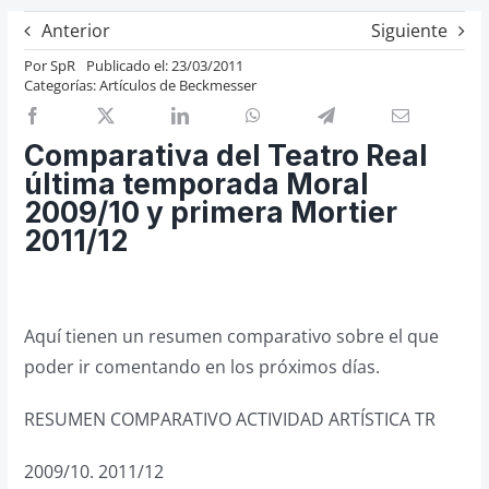
Previos de ópera
Anterior
Siguiente
Entrevistas
Por
SpR
Publicado el: 23/03/2011
Categorías:
Artículos de Beckmesser
Recomendación
Cosas de Beckmesser
Comparativa del Teatro Real
Nosotros y privacidad
última temporada Moral
2009/10 y primera Mortier
Buscar:
2011/12
Aquí tienen un resumen comparativo sobre el que
poder ir comentando en los próximos días.
RESUMEN COMPARATIVO ACTIVIDAD ARTÍSTICA TR
2009/10. 2011/12