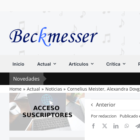
Saltar
al
contenido
Inicio
Actual
Artículos
Crítica
Novedades
Home
Actual
Noticias
Cornelius Meister, Alexandra Dovg
Anterior
Por
redaccion
Publicado 