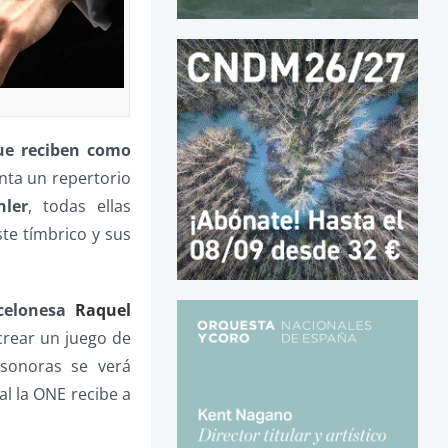
ue reciben como
enta un repertorio
ler
, todas ellas
te tímbrico y sus
celonesa
Raquel
crear un juego de
sonoras se verá
ual la ONE recibe a