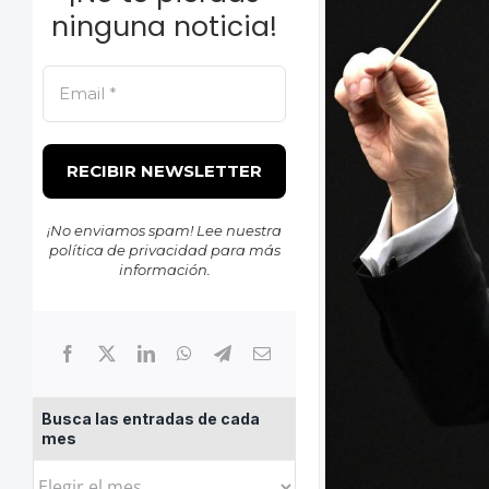
ninguna noticia!
¡No enviamos spam! Lee nuestra
política de privacidad
para más
información.
Busca las entradas de cada
mes
Busca