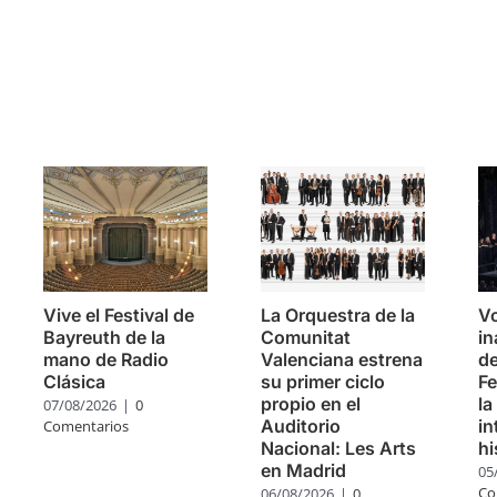
s
Vive el Festival de
La Orquestra de la
V
Bayreuth de la
Comunitat
in
mano de Radio
Valenciana estrena
de
Clásica
su primer ciclo
Fe
propio en el
la
07/08/2026
|
0
Auditorio
in
Comentarios
Nacional: Les Arts
hi
en Madrid
05
Co
06/08/2026
|
0