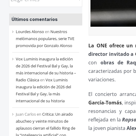
las
entradas
Últimos comentarios
de
cada
Lourdes Alonso
en
Nuestros
mes
melómanos populares, serie TVE
La ONE ofrece un 
promovida por Gonzalo Alonso
director invitado a
Vox Luminis inaugura la edición
con
obras de Raq
de 2026 del Festival Bal y Gay, la
caracterizadas por 
más internacional de su historia –
variaciones.
Radio Clásica
en
Vox Luminis
inaugura la edición de 2026 del
El concierto arran
Festival Bal y Gay, la más
internacional de su historia
García-Tomás
, insp
resonancias y cap
Juan Carlos
en
Critica: Un airado
reflejada en la
Rapso
abucheo y veinte minutos de
la joven pianista
Ale
aplausos cierran el fallido Ring de
la “Inteligencia artificial” con