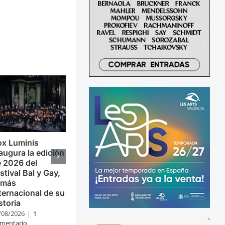
ox Luminis
augura la edición
 2026 del
stival Bal y Gay,
 más
ternacional de su
storia
/08/2026
|
1
mentario