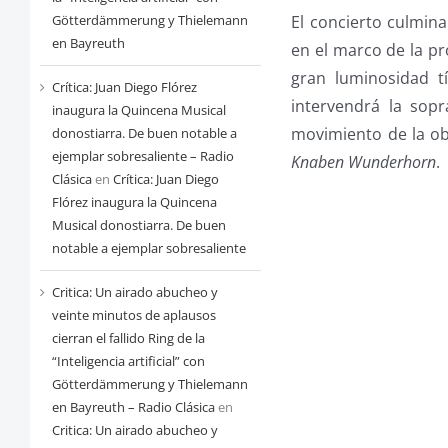
El concierto culmin
Götterdämmerung y Thielemann
en Bayreuth
en el marco de la p
gran luminosidad tí
Crítica: Juan Diego Flórez
intervendrá la sop
inaugura la Quincena Musical
movimiento de la o
donostiarra. De buen notable a
ejemplar sobresaliente – Radio
Knaben Wunderhorn
.
Clásica
en
Crítica: Juan Diego
Flórez inaugura la Quincena
Musical donostiarra. De buen
notable a ejemplar sobresaliente
Critica: Un airado abucheo y
veinte minutos de aplausos
cierran el fallido Ring de la
“Inteligencia artificial” con
Götterdämmerung y Thielemann
en Bayreuth – Radio Clásica
en
Critica: Un airado abucheo y