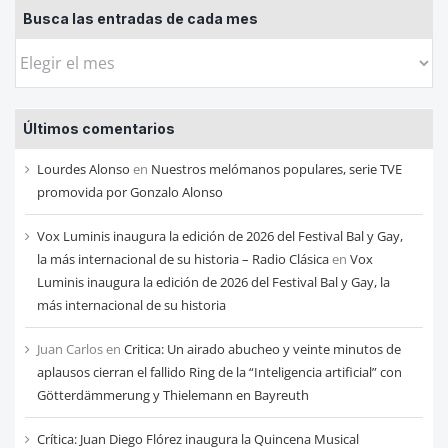
Busca las entradas de cada mes
Busca
las
entradas
Últimos comentarios
de
cada
Lourdes Alonso
en
Nuestros melómanos populares, serie TVE
mes
promovida por Gonzalo Alonso
Vox Luminis inaugura la edición de 2026 del Festival Bal y Gay,
la más internacional de su historia – Radio Clásica
en
Vox
Luminis inaugura la edición de 2026 del Festival Bal y Gay, la
más internacional de su historia
Juan Carlos
en
Critica: Un airado abucheo y veinte minutos de
aplausos cierran el fallido Ring de la “Inteligencia artificial” con
Götterdämmerung y Thielemann en Bayreuth
Crítica: Juan Diego Flórez inaugura la Quincena Musical