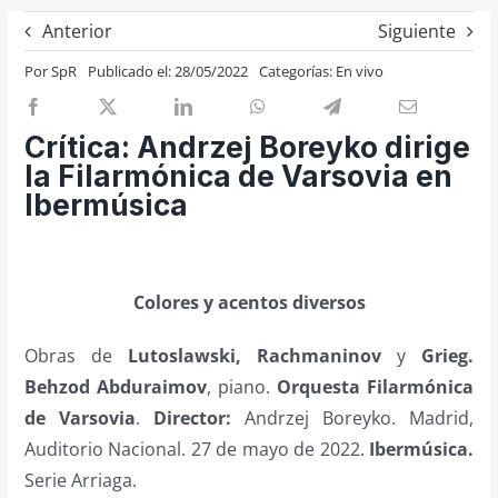
Previos de ópera
Anterior
Siguiente
Entrevistas
Por
SpR
Publicado el: 28/05/2022
Categorías:
En vivo
Recomendación
Cosas de Beckmesser
Crítica: Andrzej Boreyko dirige
la Filarmónica de Varsovia en
Nosotros y privacidad
Ibermúsica
Buscar:
Colores y acentos diversos
Obras de
Lutoslawski, Rachmaninov
y
Grieg.
Behzod Abduraimov
, piano.
Orquesta Filarmónica
de Varsovia
.
Director:
Andrzej Boreyko. Madrid,
Auditorio Nacional. 27 de mayo de 2022.
Ibermúsica.
Serie Arriaga.