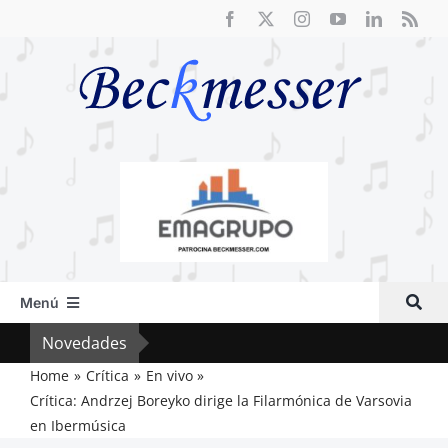
Saltar
al
contenido
Menú
Inicio
Novedades
El F
Actual
Home
Crítica
En vivo
Crítica: Andrzej Boreyko dirige la Filarmónica de Varsovia
Artículos
en Ibermúsica
Crítica