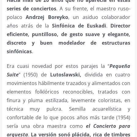
Hacía más de 20 años que no aparecía en estas
series de conciertos
. A su frente, el maestro ruso-
polaco
Andrzej Boreyko
, un asiduo colaborador
años atrás de la
Sinfónica de Euskadi
.
Director
eficiente, puntilloso, de gesto suave y elegante,
discreto y buen modelador de estructuras
sinfónicas
.
Era cuasi novedad por estos parajes la “
Pequeña
Suite
” (1950) de
Lutoslawski,
dividida en cuatro
movimientos hábilmente trazados y alimentados con
elementos folklóricos reconocibles, tratados con
finura y pluma estilizada, levemente coloristas, en
técnica muy pulcra. Semilla acuarelística y
confortable de lo que pocos años más tarde (1954)
sería una obra maestra como
el Concierto para
orquesta
.
La versión sonó plácida, rica de timbres