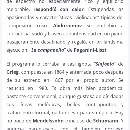
de espectro no especialmente rico y equilibrio
mejorable,
respondíó con calor
. Estupendas las
apasionadas y características “violinadas” típicas del
compositor ruso.
Abduraimov
se embebió a
conciencia, sudó y fraseó con intensidad en un piano
pasajeramente desafinado y regaló, en brillantísima
ejecución, “
La campanella
” de
Paganini-Liszt
.
El programa lo cerraba la casi ignota
“Sinfonía”
de
Grieg,
compuesta en 1864 y enterrada poco después
de su estreno en 1867 por el propio autor. Se
resucitó en 1980. Es obra más bien académica,
bastante convencional, aunque gustosa de oír dadas
sus líneas melódicas, bellos contrapuntos y
tratamiento formal, nada nuevo para su época. Hay
no poco de
Mendelssohn
e incluso de
Schumann.
Y
anuncia parentescos con el también noruego