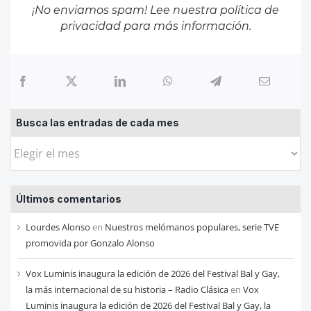
¡No enviamos spam! Lee nuestra
política de
privacidad
para más información.
Busca las entradas de cada mes
Busca
las
entradas
Últimos comentarios
de
cada
Lourdes Alonso
en
Nuestros melómanos populares, serie TVE
mes
promovida por Gonzalo Alonso
Vox Luminis inaugura la edición de 2026 del Festival Bal y Gay,
la más internacional de su historia – Radio Clásica
en
Vox
Luminis inaugura la edición de 2026 del Festival Bal y Gay, la