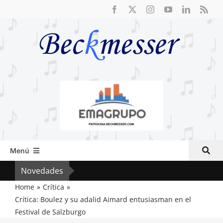
Saltar
al
contenido
Menú
Inicio
Novedades
El F
Actual
Home
Crítica
Crítica: Boulez y su adalid Aimard entusiasman en el
Artículos
Festival de Salzburgo
Crítica