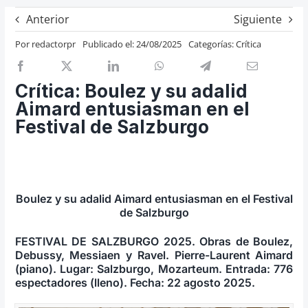
Previos de ópera
Anterior
Siguiente
Entrevistas
Por
redactorpr
Publicado el: 24/08/2025
Categorías:
Crítica
Recomendación
Cosas de Beckmesser
Crítica: Boulez y su adalid
Aimard entusiasman en el
Nosotros y privacidad
Festival de Salzburgo
Buscar:
Boulez y su adalid Aimard entusiasman en el Festival
de Salzburgo
FESTIVAL DE SALZBURGO 2025. Obras de Boulez,
Debussy, Messiaen y Ravel. Pierre-Laurent Aimard
(piano). Lugar: Salzburgo, Mozarteum. Entrada: 776
espectadores (lleno). Fecha: 22 agosto 2025.