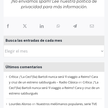
¡No enviamos spam! Lee nuestra
política de
privacidad
para más información.
Busca las entradas de cada mes
Busca
las
entradas
Últimos comentarios
de
cada
Crítica: ¡“La Ceci”(lia) Bartoli nunca será ‘Il viaggio a Reims’! Cara
mes
y cruz de un estreno salzburgués – Radio Clásica
en
Crítica: ¡“La
Ceci”(lia) Bartoli nunca será ‘Il viaggio a Reims’! Cara y cruz de un
estreno salzburgués
Lourdes Alonso
en
Nuestros melómanos populares, serie TVE