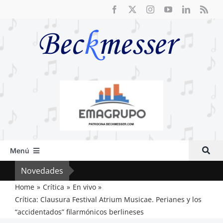
Saltar
al
contenido
Menú
Inicio
Novedades
Cri
Actual
Home
Crítica
En vivo
Crítica: Clausura Festival Atrium Musicae. Perianes y los
Artículos
“accidentados” filarmónicos berlineses
Crítica