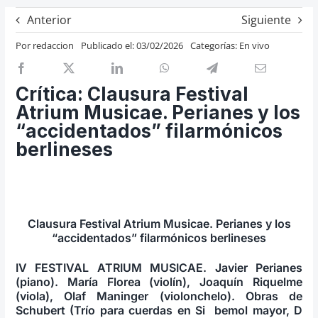
Previos de ópera
Anterior
Siguiente
Entrevistas
Por
redaccion
Publicado el: 03/02/2026
Categorías:
En vivo
Recomendación
Cosas de Beckmesser
Crítica: Clausura Festival
Atrium Musicae. Perianes y los
Nosotros y privacidad
“accidentados” filarmónicos
Buscar:
berlineses
Clausura Festival Atrium Musicae. Perianes y los
“accidentados” filarmónicos berlineses
IV FESTIVAL ATRIUM MUSICAE. Javier Perianes
(piano). María Florea (violín), Joaquín Riquelme
(viola), Olaf Maninger (violonchelo). Obras de
Schubert (Trío para cuerdas en Si bemol mayor, D