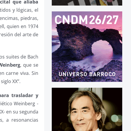
cital que aliaba
dos y lógicas, el
encimas, piedras,
ell, quien en 1974
esión del arte de
os suites de Bach
Weinberg
, que se
en carne viva. Sin
siglo XX”.
ara trasladar y
iético Weinberg -
XX- en su segunda
s, a resonancias