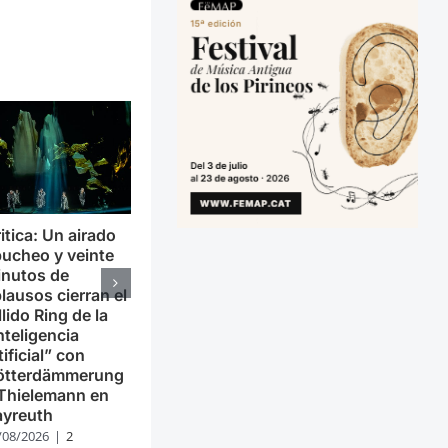
itica: Un airado
ucheo y veinte
inutos de
lausos cierran el
llido Ring de la
nteligencia
tificial” con
ötterdämmerung
Thielemann en
ayreuth
/08/2026
|
2