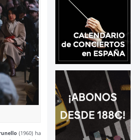
runello
(1960) ha