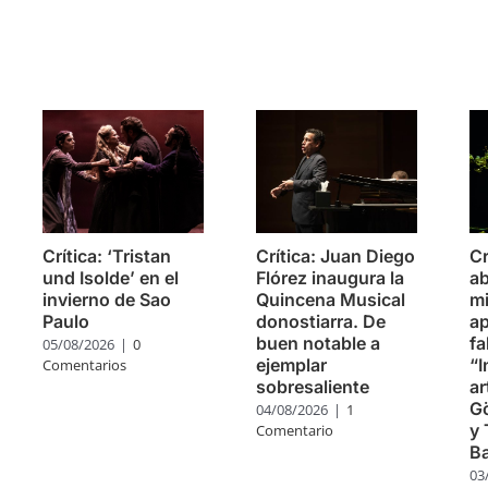
s
Crítica: ‘Tristan
Crítica: Juan Diego
Cr
und Isolde’ en el
Flórez inaugura la
ab
invierno de Sao
Quincena Musical
m
Paulo
donostiarra. De
ap
buen notable a
fa
05/08/2026
|
0
ejemplar
“I
Comentarios
sobresaliente
ar
G
04/08/2026
|
1
y 
Comentario
B
03