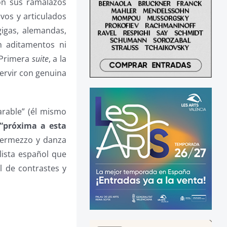
on sus ramalazos
vos y articulados
gigas, alemandas,
n aditamentos ni
a Primera
suite
, a la
servir con genuina
arable” (él mismo
 “próxima a esta
ntermezzo y danza
lista español que
l de contrastes y