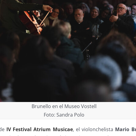
Brunello en el Museo Vostell
Foto: Sandra Polo
de
IV Festival Atrium Musicae
, el violonchelista
Mario B