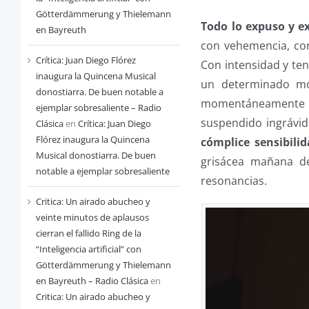
Götterdämmerung y Thielemann
Todo lo expuso y e
en Bayreuth
con vehemencia, con
Crítica: Juan Diego Flórez
Con intensidad y te
inaugura la Quincena Musical
un determinado mo
donostiarra. De buen notable a
momentáneamente la
ejemplar sobresaliente – Radio
suspendido ingrávid
Clásica
en
Crítica: Juan Diego
Flórez inaugura la Quincena
cómplice sensibili
Musical donostiarra. De buen
grisácea mañana de
notable a ejemplar sobresaliente
resonancias.
Critica: Un airado abucheo y
veinte minutos de aplausos
cierran el fallido Ring de la
“Inteligencia artificial” con
Götterdämmerung y Thielemann
en Bayreuth – Radio Clásica
en
Critica: Un airado abucheo y