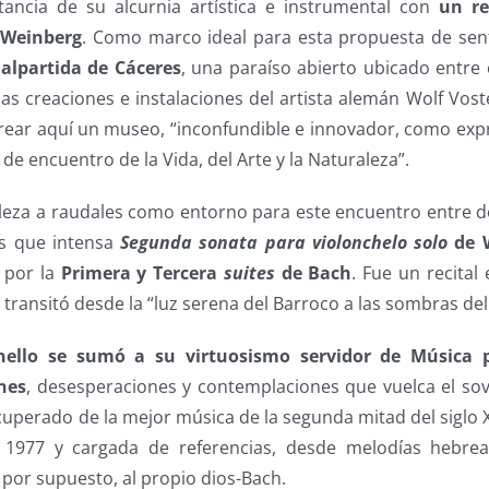
tancia de su alcurnia artística e instrumental con
un re
 Weinberg
. Como marco ideal para esta propuesta de senti
alpartida de Cáceres
, una paraíso abierto ubicado entre 
las creaciones e instalaciones del artista alemán Wolf Vost
crear aquí un museo, “inconfundible e innovador, como expr
de encuentro de la Vida, del Arte y la Naturaleza”.
leza a raudales como entorno para este encuentro entre d
ás que intensa
Segunda sonata para violonchelo solo
de 
 por la
Primera y Tercera
suites
de Bach
. Fue un recital 
transitó desde la “luz serena del Barroco a las sombras del 
nello se sumó a su virtuosismo servidor de Música p
nes
, desesperaciones y contemplaciones que vuelca el sov
uperado de la mejor música de la segunda mitad del siglo 
 1977 y cargada de referencias, desde melodías hebrea
 por supuesto, al propio dios-Bach.