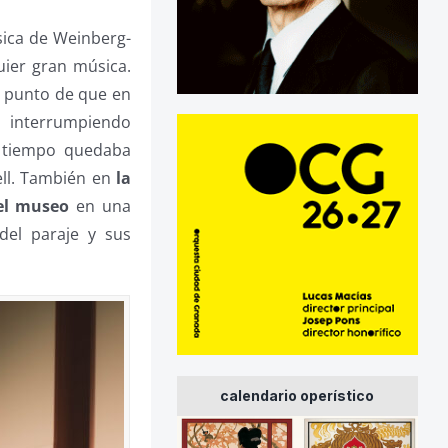
ica de Weinberg-
uier gran música.
l punto de que en
 interrumpiendo
l tiempo quedaba
ell. También en
la
 el museo
en una
del paraje y sus
calendario operístico