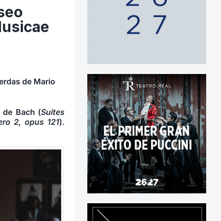
useo
Musicae
erdas de Mario
s de Bach (
Suites
ero 2, opus 121
).