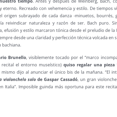
 nuestro tiempo
. Antes y después de Weinberg, Bach, c
 y eterno. Recreado con vehemencia y estilo. De tiempos vi
el origen subrayado de cada danza -minuetos, bourrés, 
ía reivindicar naturaleza y razón de ser. Bach puro. Si
a, efusión y estilo marcaron tónica desde el preludio de l
Siempre desde una claridad y perfección técnica volcada en 
n bachiana.
rio Brunello
, visiblemente tocado por el “marco incomp
l recital el entorno museístico)
quiso regalar una pieza
 mismo dijo al anunciar el único bis de la mañana. “El i
a violonchelo solo
de Gaspar Cassadó
, un gran violonche
n Italia”. Imposible guinda más oportuna para este recita