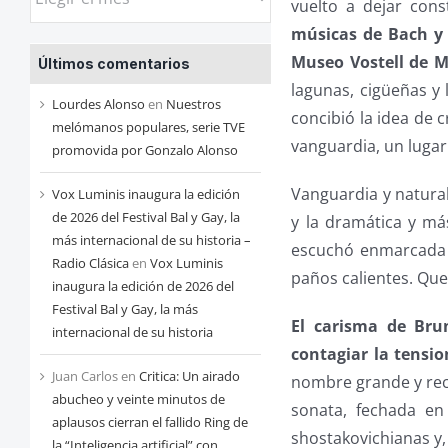
vuelto a dejar cons
las
músicas de Bach y
entradas
Museo Vostell de M
Últimos comentarios
de
lagunas, cigüeñas y 
cada
Lourdes Alonso
en
Nuestros
concibió la idea de 
mes
melómanos populares, serie TVE
vanguardia, un lugar 
promovida por Gonzalo Alonso
Vanguardia y natura
Vox Luminis inaugura la edición
de 2026 del Festival Bal y Gay, la
y la dramática y m
más internacional de su historia –
escuchó enmarcada
Radio Clásica
en
Vox Luminis
paños calientes. Que 
inaugura la edición de 2026 del
Festival Bal y Gay, la más
El carisma de Bru
internacional de su historia
contagiar la tensio
Juan Carlos
en
Critica: Un airado
nombre grande y rec
abucheo y veinte minutos de
sonata, fechada en
aplausos cierran el fallido Ring de
shostakovichianas y,
la “Inteligencia artificial” con