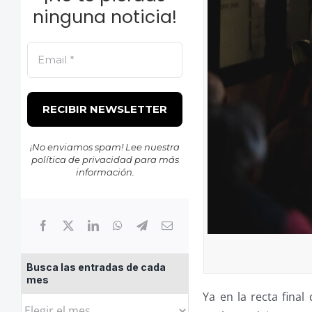
ninguna noticia!
¡No enviamos spam! Lee nuestra
política de privacidad
para más
información.
Busca las entradas de cada
mes
Ya en la recta final 
Busca