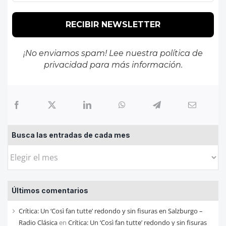
¡No enviamos spam! Lee nuestra
política de
privacidad
para más información.
Busca las entradas de cada mes
Busca
las
entradas
Últimos comentarios
de
cada
Crítica: Un ‘Così fan tutte’ redondo y sin fisuras en Salzburgo –
mes
Radio Clásica
en
Crítica: Un ‘Così fan tutte’ redondo y sin fisuras