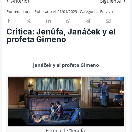
Anterior
Siguiente
Previos de ópera
Por
redactorja
Publicado el: 21/01/2023
Categorías:
En vivo
Entrevistas
Recomendación
Critica: Jenûfa, Janáček y el
Cosas de Beckmesser
profeta Gimeno
Nosotros y privacidad
Buscar:
Janáček y el profeta Gimeno
Escena de “Jenufa”