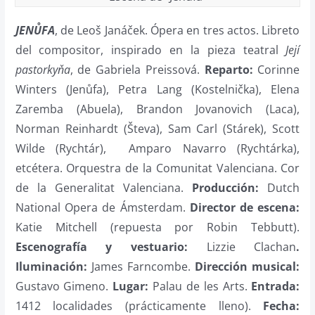
JENŮFA
, de Leoš Janáček. Ópera en tres actos. Libreto
del compositor, inspirado en la pieza teatral
Její
pastorkyňa
, de Gabriela Preissová.
Reparto:
Corinne
Winters (Jenůfa), Petra Lang (Kostelnička), Elena
Zaremba (Abuela), Brandon Jovanovich (Laca),
Norman Reinhardt (Števa), Sam Carl (Stárek), Scott
Wilde (Rychtár),
Amparo Navarro (Rychtárka),
etcétera. Orquestra de la Comunitat Valenciana. Cor
de la Generalitat Valenciana.
Producción:
Dutch
National Opera de Ámsterdam.
Direc­tor de esce­na:
Katie Mitchell (repuesta por Robin Tebbutt).
Escenografía y vestuario:
Lizzie Clachan
.
Iluminación:
James Farncombe.
Dirección musi­cal:
Gustavo Gimeno.
­Lu­gar:
Palau de les Arts.
Entrada:
1412 localidades (prácticamente lleno).
Fecha: