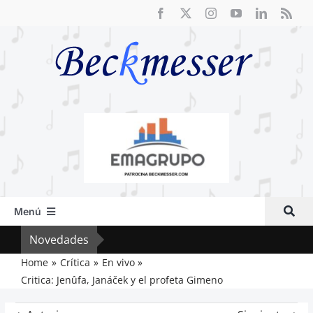
Saltar
al
contenido
Menú
Inicio
Novedades
Cri
Actual
Home
Crítica
En vivo
Critica: Jenûfa, Janáček y el profeta Gimeno
Artículos
Crítica