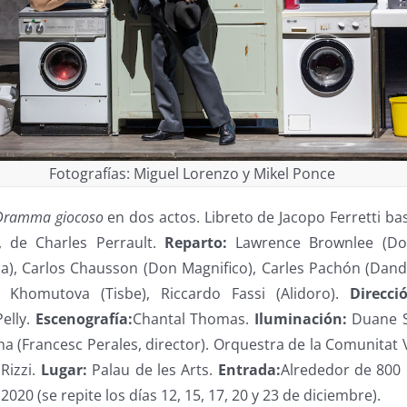
Fotografías: Miguel Lorenzo y Mikel Ponce
Dramma giocoso
en dos actos. Libreto de Jacopo Ferretti ba
, de Charles Perrault.
Reparto:
Lawrence Brownlee (Do
), Carlos Chausson (Don Magnifico), Carles Pachón (Dandin
ya Khomutova (Tisbe), Riccardo Fassi (Alidoro).
Direc­c
elly.
Escenografía:
Chantal Thomas.
Iluminación:
Duane Sc
na (Francesc Perales, director). Orquestra de la Comunitat
Rizzi.
Lugar:
Palau de les Arts.
Entrada:
Alrededor de 800
2020 (se repite los días 12, 15, 17, 20 y 23 de diciembre).