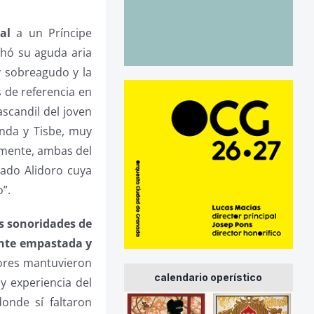
al
a un Príncipe
chó su aguda aria
 y sobreagudo y la
 de referencia en
scandil del joven
inda y Tisbe, muy
amente, ambas del
tado Alidoro cuya
o”.
es sonoridades de
mente empastada y
ores mantuvieron
calendario operístico
y experiencia del
onde sí faltaron