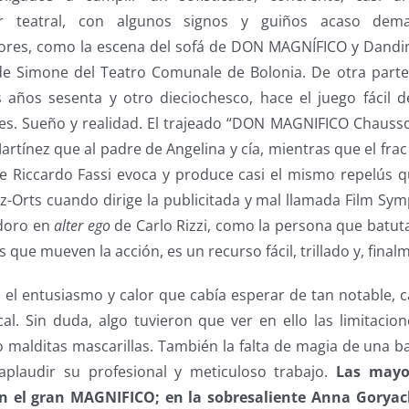
er teatral, con algunos signos y guiños acaso dem
ores, como la escena del sofá de DON MAGNÍFICO y Dandini,
de Simone del Teatro Comunale de Bolonia. De otra parte,
s años sesenta y otro dieciochesco, hace el juego fácil 
es. Sueño y realidad. El trajeado “DON MAGNIFICO Chauss
tínez que al padre de Angelina y cía, mientras que el frac 
e Riccardo Fassi evoca y produce casi el mismo repelús qu
z-Orts cuando dirige la publicitada y mal llamada Film Sy
idoro en
alter ego
de Carlo Rizzi, como la persona que batut
los que mueven la acción, es un recurso fácil, trillado y, fina
el entusiasmo y calor que cabía esperar de tan notable, ca
al. Sin duda, algo tuvieron que ver en ello las limitacion
 malditas mascarillas. También la falta de magia de una ba
plaudir su profesional y meticuloso trabajo.
Las mayo
n el gran MAGNIFICO; en la sobresaliente Anna Gorya