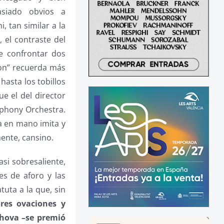
asiado obvios a
 tan similar a la
 el contraste del
de confrontar dos
on” recuerda más
hasta los tobillos
e el del director
mphony Orchestra.
a en mano imita y
lmente, cansino.
si sobresaliente,
es de aforo y las
tuta a la que, sin
res ovaciones y
chova –se premió