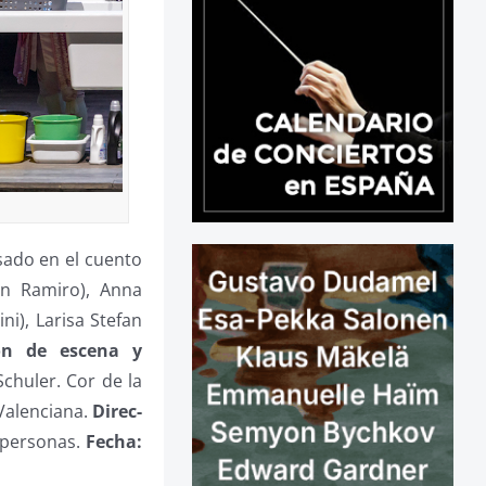
sado en el cuento
n Ramiro), Anna
i), Larisa Stefan
ión de escena y
huler. Cor de la
 Valenciana.
Direc­
 personas.
Fecha: