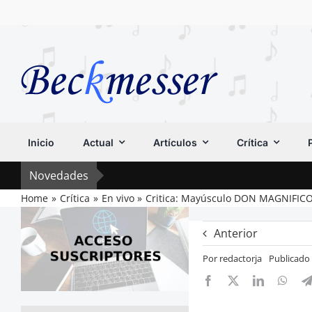
Saltar
al
contenido
Inicio
Actual
Artículos
Crítica
Novedades
Home
Crítica
En vivo
Critica: Mayúsculo DON MAGNIFIC
Anterior
Por
redactorja
Publicado 