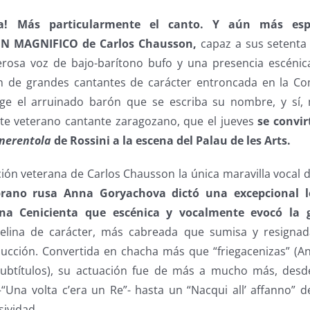
ca! Más particularmente el canto. Y aún más espe
N MAGNIFICO de Carlos Chausson,
capaz a sus setenta 
rosa voz de bajo-barítono bufo y una presencia escénica
ón de grandes cantantes de carácter entroncada en la Co
ge el arruinado barón que se escriba su nombre, y sí, 
ste veterano cantante zaragozano, que el jueves
se convir
nerentola
de Rossini a la escena del Palau de les Arts.
ción veterana de Carlos Chausson la única maravilla vocal d
ano rusa Anna Goryachova dictó una excepcional l
una Cenicienta que escénica y vocalmente evocó la g
lina de carácter, más cabreada que sumisa y resignad
ucción. Convertida en chacha más que “friegacenizas” (
 subtítulos), su actuación fue de más a mucho más, des
 –“Una volta c’era un Re”- hasta un “Nacqui all’ affanno” 
sividad.