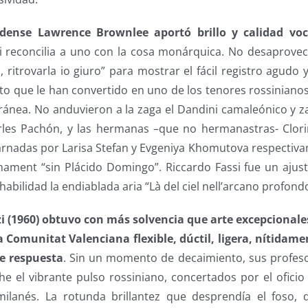
idense Lawrence Brownlee aportó brillo y calidad voc
i reconcilia a uno con la cosa monárquica. No desaprove
, ritrovarla io giuro” para mostrar el fácil registro agudo
to que le han convertido en uno de los tenores rossinianos
ánea. No anduvieron a la zaga el Dandini camaleónico y za
rles Pachón, y las hermanas –que no hermanastras- Clor
arnadas por Larisa Stefan y Evgeniya Khomutova respectiv
nament “sin Plácido Domingo”. Riccardo Fassi fue un ajus
habilidad la endiablada aria “Là del ciel nell’arcano profond
zzi (1960) obtuvo con más solvencia que arte excepcional
 Comunitat Valenciana flexible, dúctil, ligera, nítida
te respuesta
. Sin un momento de decaimiento, sus profes
e el vibrante pulso rossiniano, concertados por el oficio 
ilanés. La rotunda brillantez que desprendía el foso, d