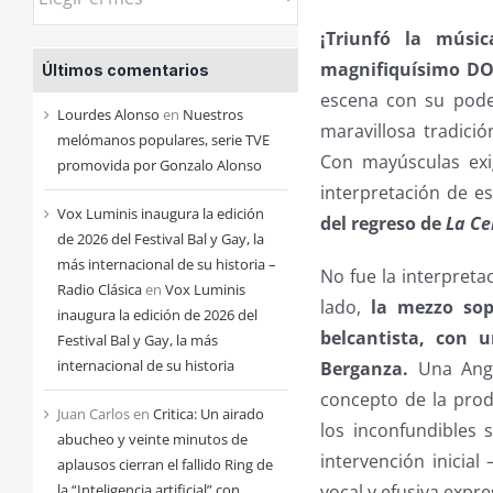
las
¡Triunfó la músi
entradas
magnifiquísimo DO
Últimos comentarios
de
escena con su pode
cada
Lourdes Alonso
en
Nuestros
maravillosa tradici
mes
melómanos populares, serie TVE
Con mayúsculas exi
promovida por Gonzalo Alonso
interpretación de e
Vox Luminis inaugura la edición
del regreso de
La Ce
de 2026 del Festival Bal y Gay, la
más internacional de su historia –
No fue la interpreta
Radio Clásica
en
Vox Luminis
lado,
la mezzo sopr
inaugura la edición de 2026 del
belcantista, con 
Festival Bal y Gay, la más
internacional de su historia
Berganza.
Una Ange
concepto de la prod
Juan Carlos
en
Critica: Un airado
los inconfundibles
abucheo y veinte minutos de
intervención inicial
aplausos cierran el fallido Ring de
vocal y efusiva expre
la “Inteligencia artificial” con