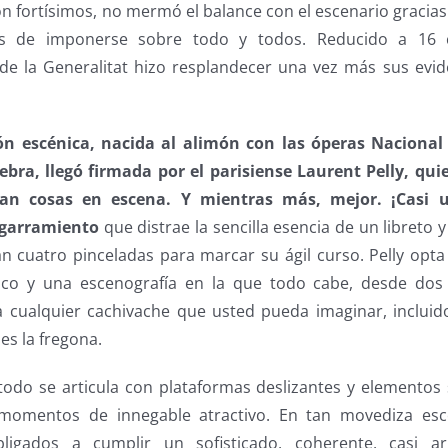
n fortísimos, no mermó el balance con el escenario gracias a
s de imponerse sobre todo y todos. Reducido a 16 
de la Generalitat hizo resplandecer una vez más sus evid
n escénica, nacida al alimón con las óperas Nacional
ebra, llegó firmada por el parisiense Laurent Pelly, qu
an cosas en escena. Y mientras más, mejor. ¡Casi u
igarramiento
que distrae la sencilla esencia de un libreto
n cuatro pinceladas para marcar su ágil curso. Pelly opt
ico y una escenografía en la que todo cabe, desde dos
a cualquier cachivache que usted pueda imaginar, incluido
es la fregona.
 todo se articula con plataformas deslizantes y elemento
 momentos de innegable atractivo. En tan movediza esc
ligados a cumplir un sofisticado, coherente, casi a