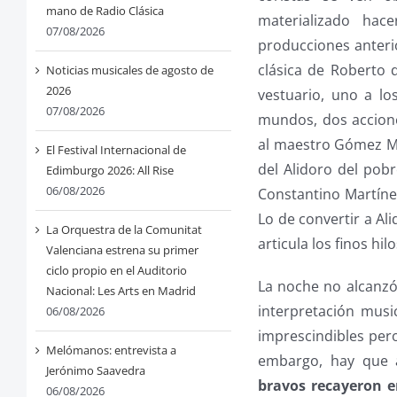
mano de Radio Clásica
materializado hac
07/08/2026
producciones anteri
clásica de Roberto 
Noticias musicales de agosto de
2026
vestuario, uno a lo
07/08/2026
mundos, dos accion
al maestro Gómez Mar
El Festival Internacional de
del Alidoro del pobr
Edimburgo 2026: All Rise
06/08/2026
Constantino Martíne
Lo de convertir a Al
La Orquestra de la Comunitat
articula los finos hi
Valenciana estrena su primer
ciclo propio en el Auditorio
La noche no alcanzó 
Nacional: Les Arts en Madrid
interpretación music
06/08/2026
imprescindibles pero
Melómanos: entrevista a
embargo, hay que a
Jerónimo Saavedra
bravos recayeron e
06/08/2026