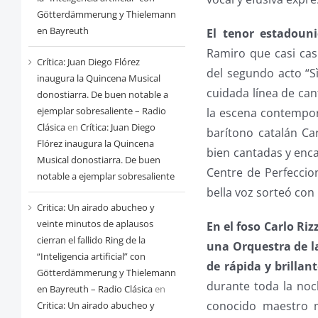
Götterdämmerung y Thielemann
en Bayreuth
El tenor estadoun
Ramiro que casi cas
Crítica: Juan Diego Flórez
del segundo acto “Sì
inaugura la Quincena Musical
cuidada línea de can
donostiarra. De buen notable a
ejemplar sobresaliente – Radio
la escena contempor
Clásica
en
Crítica: Juan Diego
barítono catalán Ca
Flórez inaugura la Quincena
bien cantadas y enc
Musical donostiarra. De buen
Centre de Perfeccio
notable a ejemplar sobresaliente
bella voz sorteó con 
Critica: Un airado abucheo y
veinte minutos de aplausos
En el foso Carlo Ri
cierran el fallido Ring de la
una Orquestra de la
“Inteligencia artificial” con
de rápida y brillan
Götterdämmerung y Thielemann
durante toda la noch
en Bayreuth – Radio Clásica
en
conocido maestro m
Critica: Un airado abucheo y