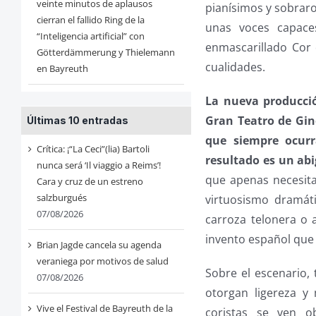
veinte minutos de aplausos
pianísimos y sobraro
cierran el fallido Ring de la
unas voces capace
“Inteligencia artificial” con
enmascarillado Cor 
Götterdämmerung y Thielemann
cualidades.
en Bayreuth
La nueva producció
Gran Teatro de Gin
Últimas 10 entradas
que siempre ocurr
Crítica: ¡“La Ceci”(lia) Bartoli
resultado es un ab
nunca será ‘Il viaggio a Reims’!
que apenas necesita
Cara y cruz de un estreno
salzburgués
virtuosismo dramát
07/08/2026
carroza telonera o 
invento español que 
Brian Jagde cancela su agenda
veraniega por motivos de salud
Sobre el escenario,
07/08/2026
otorgan ligereza y
Vive el Festival de Bayreuth de la
coristas se ven ob