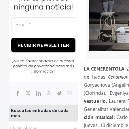
ninguna noticia!
¡No enviamos spam! Lee nuestra
política de privacidad
para más
LA CENERENTOLA
.
información.
de hadas
Cendrillon
Goryachova (Angelina
(Clorinda), Evgeni
vestuario.
Laurent P
Generalitat Valencia
Busca las entradas de cada
mes
ción musical:
Carlo 
Busca
jueves, 10 diciembre 