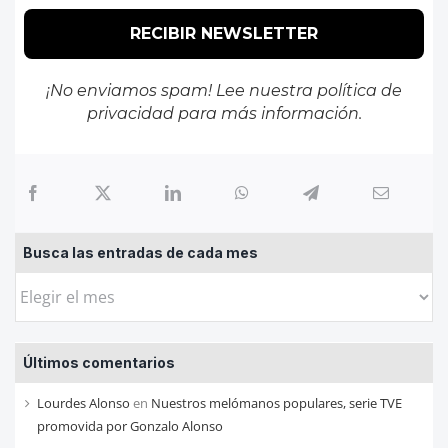
¡No enviamos spam! Lee nuestra
política de
privacidad
para más información.
Busca las entradas de cada mes
Busca
las
entradas
Últimos comentarios
de
cada
Lourdes Alonso
en
Nuestros melómanos populares, serie TVE
mes
promovida por Gonzalo Alonso