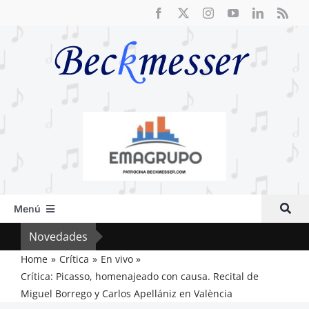
Saltar
al
contenido
Menú
Inicio
Novedades
El F
Actual
Home
Crítica
En vivo
Crítica: Picasso, homenajeado con causa. Recital de
Artículos
Miguel Borrego y Carlos Apellániz en València
Crítica