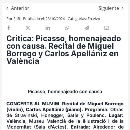
Previos de ópera
Anterior
Siguiente
Entrevistas
Por
SpR
Publicado el: 23/10/2024
Categorías:
En vivo
Recomendación
Cosas de Beckmesser
Crítica: Picasso, homenajeado
con causa. Recital de Miguel
Nosotros y privacidad
Borrego y Carlos Apellániz en
Buscar:
València
Picasso, homenajeado con causa
CONCERTS AL MUVIM. Recital de Miguel Borrego
(violín), Carlos Apellániz (piano).
Pro­gra­ma:
Obras
de Stravinski, Honegger, Satie y Poulenc.
Lu­gar:
València, Museu Valencià de la Il·lustració i de la
Modernitat (Sala d’Actes).
Entrada:
Alrededor de