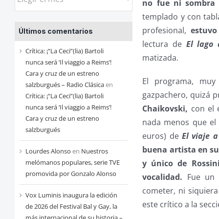
no fue ni sombra 
las
templado y con tabla
entradas
profesional,
estuvo
Últimos comentarios
de
lectura de
El lago 
cada
Crítica: ¡“La Ceci”(lia) Bartoli
matizada.
mes
nunca será ‘Il viaggio a Reims’!
Cara y cruz de un estreno
El programa, muy 
salzburgués – Radio Clásica
en
gazpachero, quizá 
Crítica: ¡“La Ceci”(lia) Bartoli
nunca será ‘Il viaggio a Reims’!
Chaikovski,
con el 
Cara y cruz de un estreno
nada menos que el 
salzburgués
euros) de
El viaje 
buena artista en su
Lourdes Alonso
en
Nuestros
melómanos populares, serie TVE
y único de Rossin
promovida por Gonzalo Alonso
vocalidad.
Fue un d
cometer, ni siquiera
Vox Luminis inaugura la edición
este crítico a la sec
de 2026 del Festival Bal y Gay, la
más internacional de su historia –