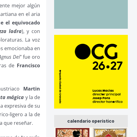
ente mejor algún
rtiana en el aria
e el equivocado
zza ladra
), y con
loraturas. La voz
ños emocionaba en
Agnus Dei
” fue oro
cras de
Francisco
austriaco
Martin
uta mágica
y la de
a expresiva de su
ico-ligero a la de
calendario operístico
a que reseñar.