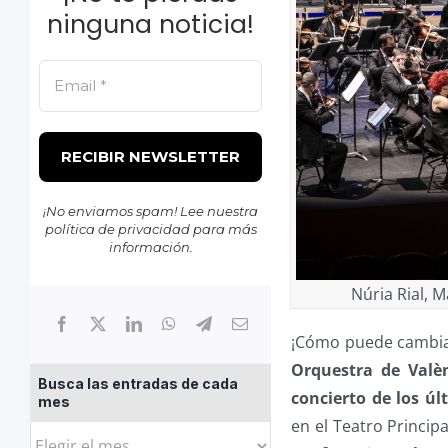
ninguna noticia!
¡No enviamos spam! Lee nuestra
política de privacidad
para más
información.
Núria Rial, 
¡Cómo puede cambiar
Orquestra de Valè
Busca las entradas de cada
concierto de los ú
mes
en el Teatro Princip
Busca