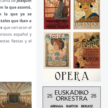
ograma de
Joaquín
en la que asomó,
en la que ya se
tales que iban a
es
que cerraron el
ariosos español y
stas fiestas y el