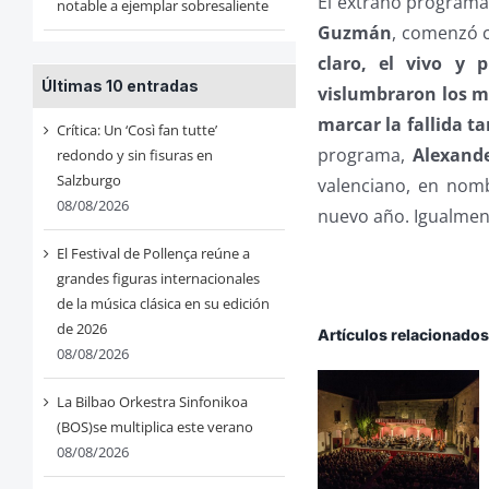
El extraño programa
notable a ejemplar sobresaliente
Guzmán
, comenzó 
claro, el vivo y 
Últimas 10 entradas
vislumbraron los m
marcar la fallida ta
Crítica: Un ‘Così fan tutte’
programa,
Alexande
redondo y sin fisuras en
Salzburgo
valenciano, en nomb
08/08/2026
nuevo año. Igualment
El Festival de Pollença reúne a
grandes figuras internacionales
de la música clásica en su edición
de 2026
Artículos relacionado
08/08/2026
La Bilbao Orkestra Sinfonikoa
(BOS)se multiplica este verano
08/08/2026