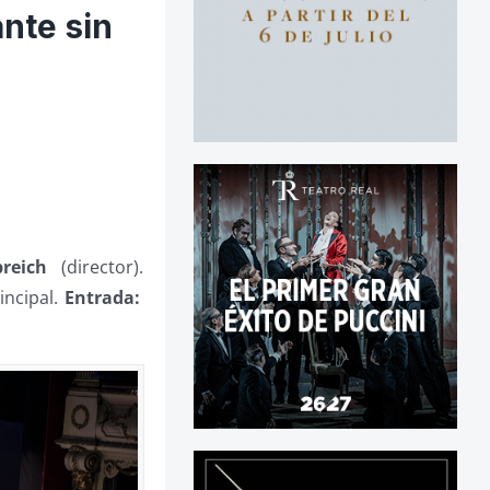
ante sin
breich
(director).
incipal.
Entrada: