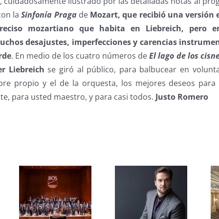
, cuidadosamente ilustrado por las detalladas notas al pr
con la
Sinfonía Praga
de
Mozart,
que recibió una versión 
preciso mozartiano que habita en Liebreich, pero 
uchos desajustes, imperfecciones y carencias instrumen
rde
. En medio de los cuatro números de
El lago de los cisn
r Liebreich
se giró al público, para balbucear en volunt
re propio y el de la orquesta, los mejores deseos para e
e, para usted maestro, y para casi todos.
Justo Romero
s