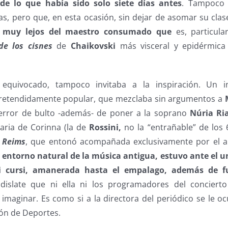
de lo que había sido solo siete días antes
. Tampoco L
s, pero que, en esta ocasión, sin dejar de asomar su clas
 muy lejos del maestro consumado que
es, particul
de los cisnes
de
Chaikovski
más visceral y epidérmica
equivocado, tampoco invitaba a la inspiración. Un in
pretendidamente popular, que mezclaba sin argumentos a
error de bulto -además- de poner a la soprano
Núria Ria
aria de Corinna (la de
Rossini,
no la “entrañable” de los 
a Reims
, que entonó acompañada exclusivamente por el 
 entorno natural de la música antigua, estuvo ante el u
i cursi, amanerada hasta el empalago, además de fu
islate que ni ella ni los programadores del conciert
 imaginar. Es como si a la directora del periódico se le o
ción de Deportes.