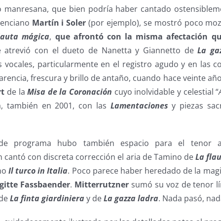
 manresana, que bien podría haber cantado ostensiblem
alenciano
Martín i Soler
(por ejemplo), se mostró poco moza
lauta mágica
,
que afrontó con la misma afectación qu
 atrevió con el dueto de Nanetta y Giannetto de
La ga
vocales, particularmente en el registro agudo y en las co
arencia, frescura y brillo de antaño, cuando hace veinte a
t
de la
Misa de la Coronación
cuyo inolvidable y celestial “
, también en 2001, con las
Lamentaciones
y piezas sa
 de programa hubo también espacio para el tenor 
n cantó con discreta corrección el aria de Tamino de
La fla
no
Il turco in Italia
. Poco parece haber heredado de la magi
igitte Fassbaender
.
Mitterrutzner
sumó su voz de tenor lír
 de
La finta giardiniera
y de
La gazza ladra
. Nada pasó, nad