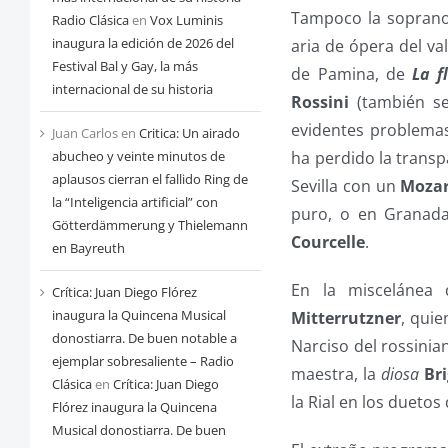
Tampoco la soprano
Radio Clásica
en
Vox Luminis
inaugura la edición de 2026 del
aria de ópera del v
Festival Bal y Gay, la más
de Pamina, de
La f
internacional de su historia
Rossini
(también se
evidentes problemas 
Juan Carlos
en
Critica: Un airado
abucheo y veinte minutos de
ha perdido la transp
aplausos cierran el fallido Ring de
Sevilla con un
Mozar
la “Inteligencia artificial” con
puro, o en Granada
Götterdämmerung y Thielemann
Courcelle
.
en Bayreuth
En la miscelánea
Crítica: Juan Diego Flórez
inaugura la Quincena Musical
Mitterrutzner
, quie
donostiarra. De buen notable a
Narciso del rossinia
ejemplar sobresaliente – Radio
maestra, la
diosa
Br
Clásica
en
Crítica: Juan Diego
la Rial en los duetos
Flórez inaugura la Quincena
Musical donostiarra. De buen