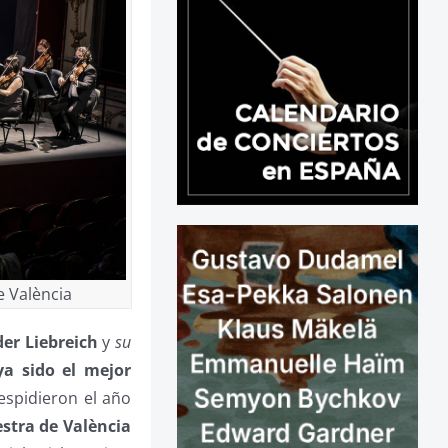
e València
er Liebreich
y
su
ya sido el mejor
espidieron el año
stra de València