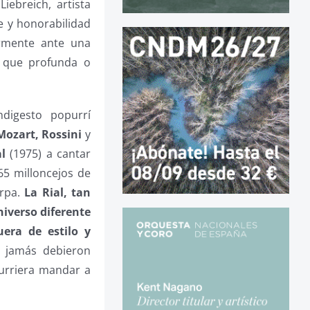
iebreich, artista
e y honorabilidad
armente ante una
 que profunda o
digesto popurrí
Mozart, Rossini
y
l
(1975) a cantar
65 milloncejos de
arpa.
La Rial, tan
niverso diferente
era de estilo y
o jamás debieron
curriera mandar a