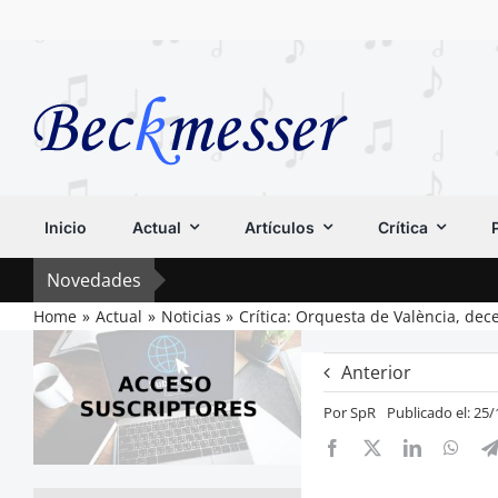
Saltar
al
contenido
Inicio
Actual
Artículos
Crítica
Novedades
Home
Actual
Noticias
Crítica: Orquesta de València, dec
Anterior
Por
SpR
Publicado el: 25