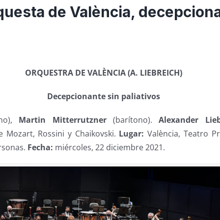
rquesta de València, decepcion
ORQUESTRA DE VALÈNCIA (A. LIEBREICH)
Decepcionante sin paliativos
ano),
Martin Mitterrutzner
(barítono).
Alexander Lie
 Mozart, Rossini y Chaikovski.
­Lu­gar:
València, Teatro Pr
rsonas.
Fecha:
miércoles, 22 diciembre 2021.