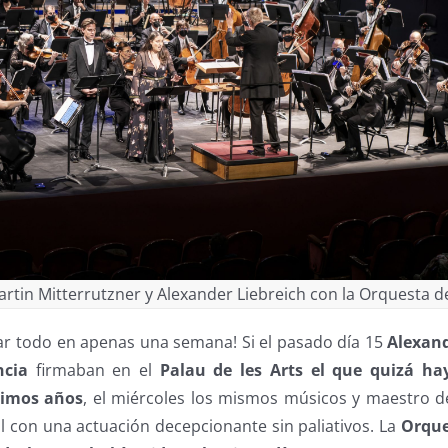
Martin Mitterrutzner y Alexander Liebreich con la Orquesta d
 todo en apenas una semana! Si el pasado día 15
Alexand
ncia
firmaban en el
Palau de les Arts
el que quizá ha
ltimos años
, el miércoles los mismos músicos y maestro d
al con una actuación decepcionante sin paliativos. La
Orque