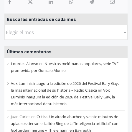
Busca las entradas de cada mes
Busca
las
entradas
Últimos comentarios
de
cada
Lourdes Alonso
en
Nuestros melómanos populares, serie TVE
mes
promovida por Gonzalo Alonso
Vox Luminis inaugura la edición de 2026 del Festival Bal y Gay,
la más internacional de su historia – Radio Clásica
en
Vox
Luminis inaugura la edición de 2026 del Festival Bal y Gay, la
más internacional de su historia
Juan Carlos
en
Critica: Un airado abucheo y veinte minutos de
aplausos cierran el fallido Ring de la “Inteligencia artificial” con
Götterdämmerung y Thielemann en Bayreuth