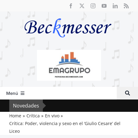
Saltar
al
contenido
Menú
Inicio
Novedades
Crít
Actual
Home
Crítica
En vivo
Crítica: Poder, violencia y sexo en el ‘Giulio Cesare’ del
Artículos
Liceo
Crítica