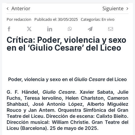
Previos de ópera
Anterior
Siguiente
Entrevistas
Por
redaccion
Publicado el: 30/05/2025
Categorías:
En vivo
Recomendación
Cosas de Beckmesser
Crítica: Poder, violencia y sexo
en el ‘Giulio Cesare’ del Liceo
Nosotros y privacidad
Buscar:
Poder, violencia y sexo en el
Giulio Cesare
del Liceo
G. F. Händel,
Giulio Cesare
. Xavier Sabata, Julie
Fuchs, Teresa Iervolino, Helen Charlston, Cameron
Shahbazi, José Antonio López, Alberto Miguélez
Rouco y Jan Antem. Orquestra Simfònica del Gran
Teatre del Liceu. Dirección de escena: Calixto Bieito.
Dirección musical: William Christie. Gran Teatre del
Liceu (Barcelona). 25 de mayo de 2025.