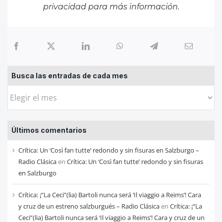
privacidad
para más información.
Busca las entradas de cada mes
Busca
las
entradas
Últimos comentarios
de
cada
Crítica: Un ‘Così fan tutte’ redondo y sin fisuras en Salzburgo –
mes
Radio Clásica
en
Crítica: Un ‘Così fan tutte’ redondo y sin fisuras
en Salzburgo
Crítica: ¡“La Ceci”(lia) Bartoli nunca será ‘Il viaggio a Reims’! Cara
y cruz de un estreno salzburgués – Radio Clásica
en
Crítica: ¡“La
Ceci”(lia) Bartoli nunca será ‘Il viaggio a Reims’! Cara y cruz de un