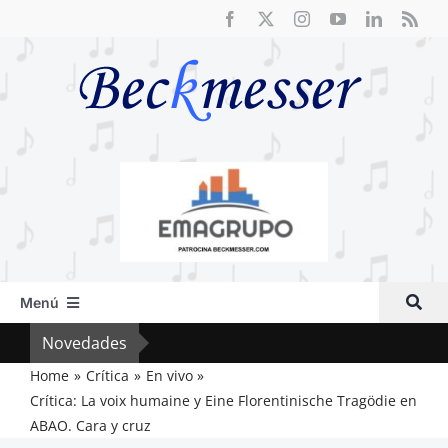
Saltar
al
contenido
Menú
Inicio
Novedades
Cri
Actual
Home
Crítica
En vivo
Crítica: La voix humaine y Eine Florentinische Tragödie en
Artículos
ABAO. Cara y cruz
Crítica