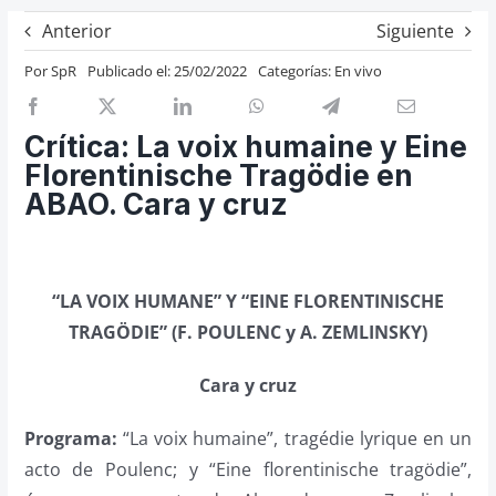
Previos de ópera
Anterior
Siguiente
Entrevistas
Por
SpR
Publicado el: 25/02/2022
Categorías:
En vivo
Recomendación
Cosas de Beckmesser
Crítica: La voix humaine y Eine
Florentinische Tragödie en
Nosotros y privacidad
ABAO. Cara y cruz
Buscar:
“LA VOIX HUMANE” Y “EINE FLORENTINISCHE
TRAGÖDIE” (F. POULENC y A. ZEMLINSKY)
Cara y cruz
Programa:
“La voix humaine”, tragédie lyrique en un
acto de Poulenc; y “Eine florentinische tragödie”,