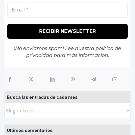
¡No enviamos spam! Lee nuestra
política de
privacidad
para más información.
Busca las entradas de cada mes
Busca
las
entradas
Últimos comentarios
de