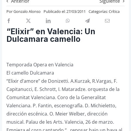
Anterior
Siguiente
Previos de ópera
Por
Gonzalo Alonso
Publicado el: 27/03/2011
Categorías:
Crítica
Entrevistas
Recomendación
“Elixir” en Valencia: Un
Cosas de Beckmesser
Dulcamara camello
Nosotros y privacidad
Buscar:
Temporada Opera en Valencia
El camello Dulcamara
“Elixir d’amore” de Donizetti. A.Kurzak, R.Vargas, F.
Capitanucci, E. Schrott, I. Mataradze. orquesta de la
Comunitat Valenciana. Coro de la Generalitat
Valenciana. P. Fantin, escenografía. D. Michieletto,
dirección escénica. O. Meier Welber, dirección
musical. Palau de les Arts. Valencia, 26 de marzo.
Empieza el coro cantando “…reposar bajo un haya al