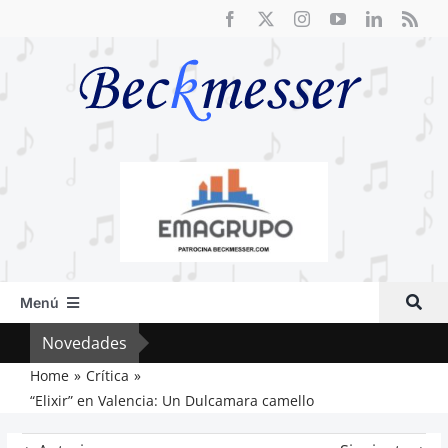
Saltar
al
contenido
Menú
Inicio
Novedades
Crít
Actual
Home
Crítica
“Elixir” en Valencia: Un Dulcamara camello
Artículos
Crítica