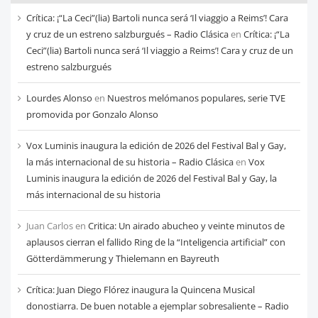
cada
Crítica: ¡“La Ceci”(lia) Bartoli nunca será ‘Il viaggio a Reims’! Cara
mes
y cruz de un estreno salzburgués – Radio Clásica
en
Crítica: ¡“La
Ceci”(lia) Bartoli nunca será ‘Il viaggio a Reims’! Cara y cruz de un
estreno salzburgués
Lourdes Alonso
en
Nuestros melómanos populares, serie TVE
promovida por Gonzalo Alonso
Vox Luminis inaugura la edición de 2026 del Festival Bal y Gay,
la más internacional de su historia – Radio Clásica
en
Vox
Luminis inaugura la edición de 2026 del Festival Bal y Gay, la
más internacional de su historia
Juan Carlos
en
Critica: Un airado abucheo y veinte minutos de
aplausos cierran el fallido Ring de la “Inteligencia artificial” con
Götterdämmerung y Thielemann en Bayreuth
Crítica: Juan Diego Flórez inaugura la Quincena Musical
donostiarra. De buen notable a ejemplar sobresaliente – Radio