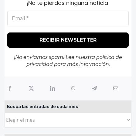
¡No te pierdas ninguna noticia!
¡No enviamos spam! Lee nuestra
política de
privacidad
para más información.
Busca las entradas de cada mes
Busca
las
entradas