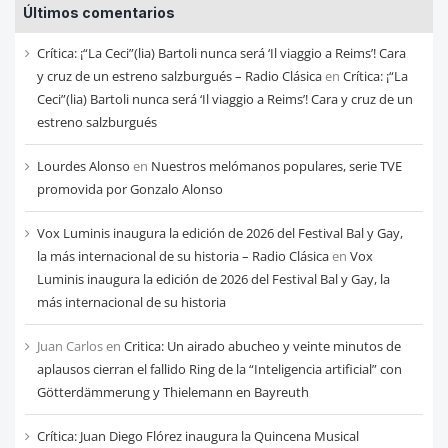
Últimos comentarios
de
cada
Crítica: ¡“La Ceci”(lia) Bartoli nunca será ‘Il viaggio a Reims’! Cara
mes
y cruz de un estreno salzburgués – Radio Clásica
en
Crítica: ¡“La
Ceci”(lia) Bartoli nunca será ‘Il viaggio a Reims’! Cara y cruz de un
estreno salzburgués
Lourdes Alonso
en
Nuestros melómanos populares, serie TVE
promovida por Gonzalo Alonso
Vox Luminis inaugura la edición de 2026 del Festival Bal y Gay,
la más internacional de su historia – Radio Clásica
en
Vox
Luminis inaugura la edición de 2026 del Festival Bal y Gay, la
más internacional de su historia
Juan Carlos
en
Critica: Un airado abucheo y veinte minutos de
aplausos cierran el fallido Ring de la “Inteligencia artificial” con
Götterdämmerung y Thielemann en Bayreuth
Crítica: Juan Diego Flórez inaugura la Quincena Musical