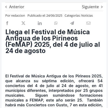
Previos de ópera
Anterior
Siguiente
Entrevistas
Por
redaccion
Publicado el: 24/06/2025
Categorías:
Noticias
Recomendación
Cosas de Beckmesser
Llega el Festival de Música
Antigua de los Pirineos
Nosotros y privacidad
(FeMAP) 2025, del 4 de julio al
Buscar:
24 de agosto
El Festival de Música Antigua de los Pirineos 2025,
que alcanza su séptima edición, ofrecerá 54
conciertos del 4 de julio al 24 de agosto, en 41
municipios diferentes, interpretados por 25 grupos
musicales. Siguen sumándose formaciones
musicales a FEMAP, este año serán 25. También
habrá más Conciertos con Gusto, 7 en esta edición,