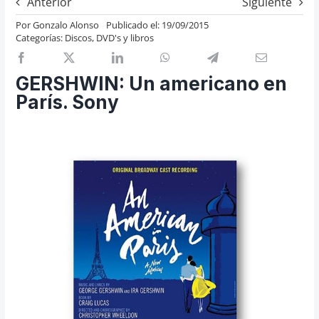
Anterior
Siguiente
Previos de ópera
Por
Gonzalo Alonso
Publicado el: 19/09/2015
Categorías:
Discos, DVD's y libros
Entrevistas
Recomendación
GERSHWIN: Un americano en
Cosas de Beckmesser
París. Sony
Nosotros y privacidad
Buscar: