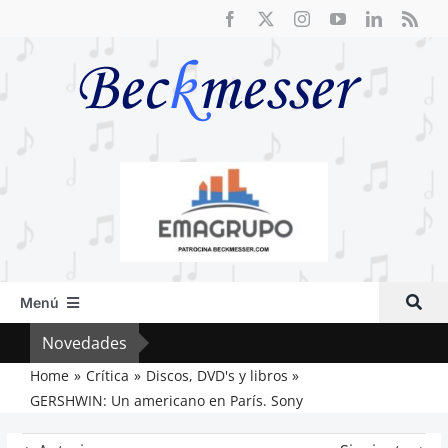
Saltar
al
contenido
Menú
Inicio
Novedades
El F
Actual
Home
Crítica
Discos, DVD's y libros
GERSHWIN: Un americano en París. Sony
Artículos
Crítica