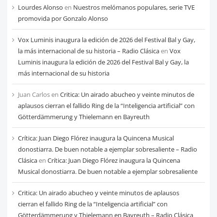
cada
Lourdes Alonso
en
Nuestros melómanos populares, serie TVE
mes
promovida por Gonzalo Alonso
Vox Luminis inaugura la edición de 2026 del Festival Bal y Gay,
la más internacional de su historia – Radio Clásica
en
Vox
Luminis inaugura la edición de 2026 del Festival Bal y Gay, la
más internacional de su historia
Juan Carlos
en
Critica: Un airado abucheo y veinte minutos de
aplausos cierran el fallido Ring de la “Inteligencia artificial” con
Götterdämmerung y Thielemann en Bayreuth
Crítica: Juan Diego Flórez inaugura la Quincena Musical
donostiarra. De buen notable a ejemplar sobresaliente – Radio
Clásica
en
Crítica: Juan Diego Flórez inaugura la Quincena
Musical donostiarra. De buen notable a ejemplar sobresaliente
Critica: Un airado abucheo y veinte minutos de aplausos
cierran el fallido Ring de la “Inteligencia artificial” con
Götterdämmerung y Thielemann en Bayreuth – Radio Clásica