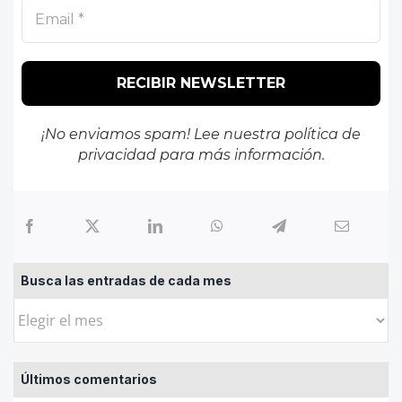
¡No enviamos spam! Lee nuestra
política de
privacidad
para más información.
Busca las entradas de cada mes
Busca
las
entradas
Últimos comentarios
de