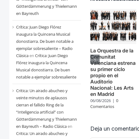
Götterdämmerung y Thielemann
en Bayreuth
Crítica: Juan Diego Flórez
inaugura la Quincena Musical
donostiarra. De buen notable a
ejemplar sobresaliente – Radio
La Orquestra de la
Clásica
en
Crítica: Juan Diego
Comunitat
Flórez inaugura la Quincena
Valenciana estrena
su primer ciclo
Musical donostiarra. De buen
propio en el
notable a ejemplar sobresaliente
Auditorio
Nacional: Les Arts
Critica: Un airado abucheo y
en Madrid
veinte minutos de aplausos
06/08/2026
|
0
cierran el fallido Ring de la
Comentarios
“Inteligencia artificial” con
Götterdämmerung y Thielemann
en Bayreuth – Radio Clásica
en
Deja un comentari
Critica: Un airado abucheo y