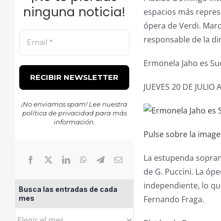
ninguna noticia!
espacios más represe
ópera de Verdi. Marc
responsable de la di
Ermonela Jaho es Su
JUEVES 20 DE JULIO
¡No enviamos spam! Lee nuestra
política de privacidad
para más
información.
Pulse sobre la imag
La estupenda sopran
de G. Puccini. La ópe
independiente, lo q
Busca las entradas de cada
Fernando Fraga.
mes
Busca