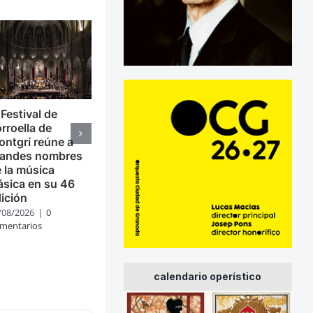
 Festival de
rroella de
ntgrí reúne a
randes nombres
 la música
ásica en su 46
ición
/08/2026
|
0
mentarios
calendario operístico