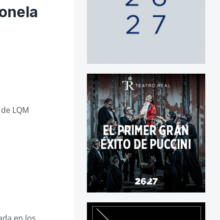
onela
b de LQM
ada en los