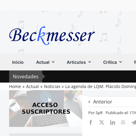
Saltar
al
contenido
Inicio
Actual
Artículos
Crítica
Novedades
Home
Actual
Noticias
La agenda de LQM: Plácido Doming
Anterior
Por
SpR
Publicado el: 17