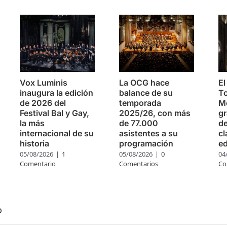
Vox Luminis
La OCG hace
El
inaugura la edición
balance de su
To
de 2026 del
temporada
Mo
Festival Bal y Gay,
2025/26, con más
g
la más
de 77.000
de
internacional de su
asistentes a su
cl
historia
programación
ed
05/08/2026
|
1
05/08/2026
|
0
04
Comentario
Comentarios
Co
o