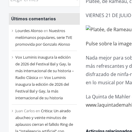
Platée, de Rameau, 
las
entradas
VIERNES 21 DE JULI
Últimos comentarios
de
cada
Lourdes Alonso
en
Nuestros
mes
melómanos populares, serie TVE
Pulse sobre la imag
promovida por Gonzalo Alonso
Nada mejor para sobr
Vox Luminis inaugura la edición
de 2026 del Festival Bal y Gay, la
más refrescantes y 
más internacional de su historia –
disfrazado de ninfa-
Radio Clásica
en
Vox Luminis
en lo musical por M
inaugura la edición de 2026 del
Festival Bal y Gay, la más
La Quinta de Mahler –
internacional de su historia
www.laquintademah
Juan Carlos
en
Critica: Un airado
abucheo y veinte minutos de
aplausos cierran el fallido Ring de
Artículos relacionado
la “Inteligencia artificial” con