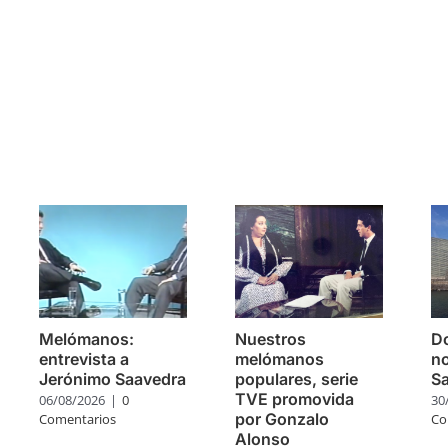
s
Melómanos:
Nuestros
Do
entrevista a
melómanos
no
Jerónimo Saavedra
populares, serie
S
TVE promovida
06/08/2026
|
0
30
por Gonzalo
Comentarios
Co
Alonso