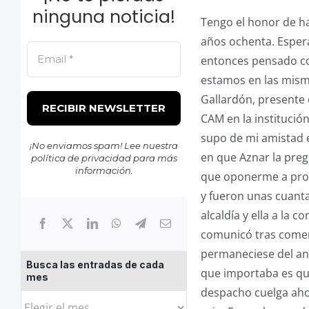
ninguna noticia!
Tengo el honor de ha
años ochenta. Espera
entonces pensado con
estamos en las misma
Gallardón, presente 
CAM en la institución
supo de mi amistad 
¡No enviamos spam! Lee nuestra
en que Aznar la preg
política de privacidad
para más
información.
que oponerme a prop
y fueron unas cuanta
alcaldía y ella a la 
comunicó tras comen
permaneciese del ant
Busca las entradas de cada
que importaba es qu
mes
despacho cuelga ahor
Busca