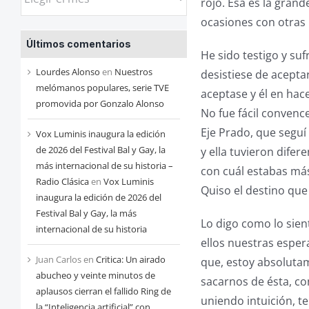
rojo. Esa es la gran
las
ocasiones con otras 
entradas
Últimos comentarios
de
He sido testigo y su
cada
Lourdes Alonso
en
Nuestros
desistiese de acepta
mes
melómanos populares, serie TVE
aceptase y él en hace
promovida por Gonzalo Alonso
No fue fácil conven
Eje Prado, que seguí
Vox Luminis inaugura la edición
de 2026 del Festival Bal y Gay, la
y ella tuvieron difer
más internacional de su historia –
con cuál estabas más
Radio Clásica
en
Vox Luminis
Quiso el destino que
inaugura la edición de 2026 del
Festival Bal y Gay, la más
Lo digo como lo sie
internacional de su historia
ellos nuestras espe
Juan Carlos
en
Critica: Un airado
que, estoy absoluta
abucheo y veinte minutos de
sacarnos de ésta, co
aplausos cierran el fallido Ring de
uniendo intuición, te
la “Inteligencia artificial” con