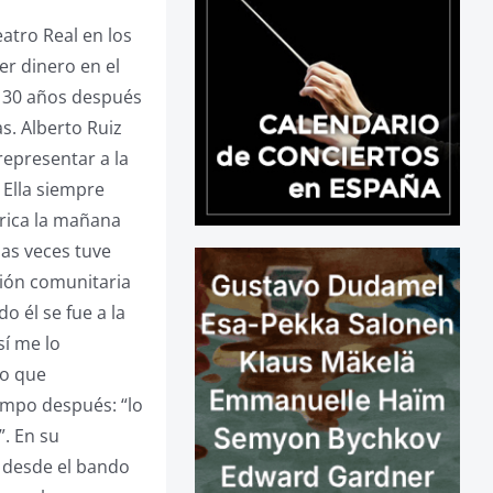
atro Real en los
er dinero en el
i 30 años después
s. Alberto Ruiz
representar a la
 Ella siempre
érica la mañana
has veces tuve
ción comunitaria
o él se fue a la
sí me lo
co que
iempo después: “lo
. En su
a desde el bando