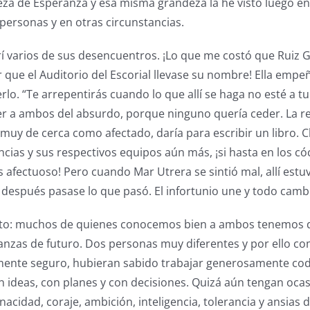
deza de Esperanza y esa misma grandeza la he visto luego 
personas y en otras circunstancias.
frí varios de sus desencuentros. ¡Lo que me costó que Ruiz 
r que el Auditorio del Escorial llevase su nombre! Ella empe
rlo. “Te arrepentirás cuando lo que allí se haga no esté a tu a
cer a ambos del absurdo, porque ninguno quería ceder. La 
 muy de cerca como afectado, daría para escribir un libro. 
encias y sus respectivos equipos aún más, ¡si hasta en los c
 afectuoso! Pero cuando Mar Utrera se sintió mal, allí estu
 después pasase lo que pasó. El infortunio une y todo camb
nto: muchos de quienes conocemos bien a ambos tenemos 
ranzas de futuro. Dos personas muy diferentes y por ello c
mente seguro, hubieran sabido trabajar generosamente co
n ideas, con planes y con decisiones. Quizá aún tengan ocas
nacidad, coraje, ambición, inteligencia, tolerancia y ansias d