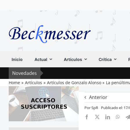
Saltar
al
contenido
Inicio
Actual
Artículos
Crítica
Novedades
Home
Artículos
Artículos de Gonzalo Alonso
La penúltim
Anterior
Por
SpR
Publicado el: 17