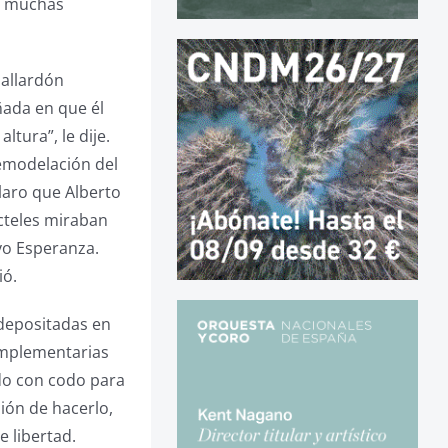
en muchas
Gallardón
ñada en que él
ltura”, le dije.
remodelación del
Claro que Alberto
ócteles miraban
vo Esperanza.
ió.
depositadas en
omplementarias
do con codo para
ión de hacerlo,
e libertad.