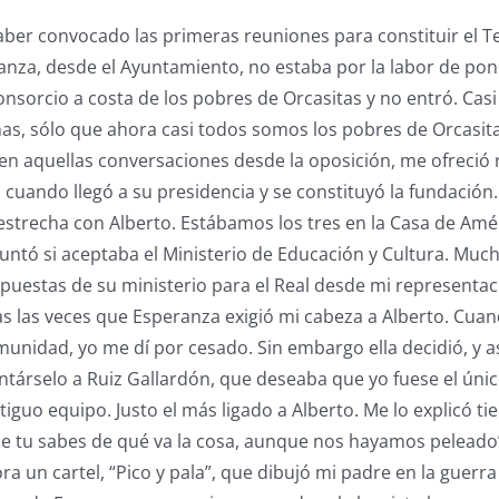
ber convocado las primeras reuniones para constituir el Te
nza, desde el Ayuntamiento, no estaba por la labor de pon
sorcio a costa de los pobres de Orcasitas y no entró. Cas
s, sólo que ahora casi todos somos los pobres de Orcasita
en aquellas conversaciones desde la oposición, me ofreció 
 cuando llegó a su presidencia y se constituyó la fundación.
estrecha con Alberto. Estábamos los tres en la Casa de Am
untó si aceptaba el Ministerio de Educación y Cultura. Muc
uestas de su ministerio para el Real desde mi representa
s las veces que Esperanza exigió mi cabeza a Alberto. Cuand
comunidad, yo me dí por cesado. Sin embargo ella decidió, y a
társelo a Ruiz Gallardón, que deseaba que yo fuese el úni
iguo equipo. Justo el más ligado a Alberto. Me lo explicó t
e tu sabes de qué va la cosa, aunque nos hayamos peleado”
a un cartel, “Pico y pala”, que dibujó mi padre en la guerr