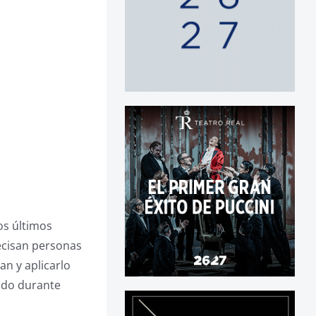
os últimos
ecisan personas
an y aplicarlo
ado durante