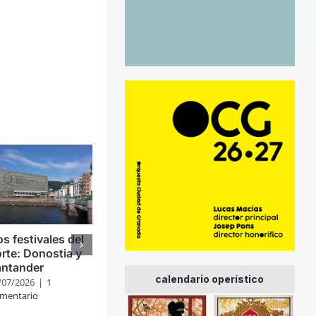
s festivales del
rte: Donostia y
antander
calendario operístico
/07/2026
|
1
mentario