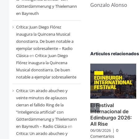
Gonzalo Alonso
Götterdämmerung y Thielemann
en Bayreuth
Crítica: Juan Diego Flórez
inaugura la Quincena Musical
donostiarra. De buen notable a
ejemplar sobresaliente – Radio
Artículos relacionado
Clásica
en
Crítica: Juan Diego
Flórez inaugura la Quincena
Musical donostiarra. De buen
notable a ejemplar sobresaliente
Critica: Un airado abucheo y
veinte minutos de aplausos
cierran el fallido Ring de la
El Festival
Internacional de
“Inteligencia artificial” con
Edimburgo 2026:
Götterdämmerung y Thielemann
All Rise
en Bayreuth – Radio Clásica
en
06/08/2026
|
0
Critica: Un airado abucheo y
Comentarios