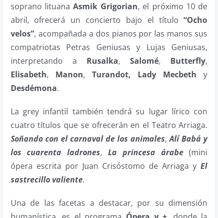
soprano lituana
Asmik Grigorian
, el próximo 10 de
abril,
ofrecerá un concierto bajo el título
“Ocho
velos”
, acompañada a dos pianos por las manos sus
compatriotas Petras Geniusas y Lujas Geniusas,
interpretando a
Rusalka
,
Salomé
,
Butterfly
,
Elisabeth
,
Manon
,
Turandot,
Lady Mecbeth
y
Desdémona
.
La grey infantil también tendrá su lugar lírico con
cuatro títulos que se ofrecerán en el Teatro Arriaga.
Soñando con el carnaval de los animales
,
Alí Babá y
los cuarenta ladrones
,
La princesa árabe
(mini
ópera escrita por Juan Crisóstomo de Arriaga y
El
sastrecillo valiente
.
Una de las facetas a destacar, por su dimensión
humanística, es el programa
Ópera y +
, donde la