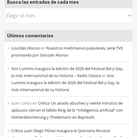
Busca las entradas de cada mes
Busca
las
entradas
Últimos comentarios
de
cada
Lourdes Alonso
en
Nuestros melómanos populares, serie TVE
mes
promovida por Gonzalo Alonso
Vox Luminis inaugura la edición de 2026 del Festival Bal y Gay,
la más internacional de su historia – Radio Clásica
en
Vox
Luminis inaugura la edición de 2026 del Festival Bal y Gay, la
más internacional de su historia
Juan Carlos
en
Critica: Un airado abucheo y veinte minutos de
aplausos cierran el fallido Ring de la “Inteligencia artificial” con
Götterdämmerung y Thielemann en Bayreuth
Crítica: Juan Diego Flórez inaugura la Quincena Musical