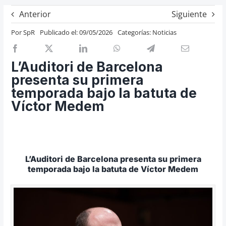
Previos de ópera
Anterior
Siguiente
Entrevistas
Por
SpR
Publicado el: 09/05/2026
Categorías:
Noticias
Recomendación
Cosas de Beckmesser
L’Auditori de Barcelona
presenta su primera
Nosotros y privacidad
temporada bajo la batuta de
Buscar:
Víctor Medem
L’Auditori de Barcelona presenta su primera
temporada bajo la batuta de Víctor Medem