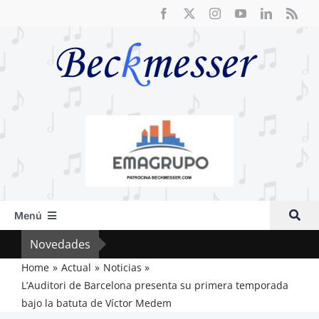
Saltar
al
contenido
Menú
Inicio
Novedades
Crít
Actual
Home
Actual
Noticias
L’Auditori de Barcelona presenta su primera temporada
Artículos
bajo la batuta de Víctor Medem
Crítica