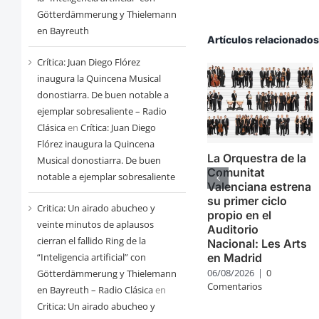
Götterdämmerung y Thielemann
en Bayreuth
Artículos relacionado
Crítica: Juan Diego Flórez
inaugura la Quincena Musical
donostiarra. De buen notable a
ejemplar sobresaliente – Radio
Clásica
en
Crítica: Juan Diego
Flórez inaugura la Quincena
La Orquestra de la
Musical donostiarra. De buen
Comunitat
notable a ejemplar sobresaliente
Valenciana estrena
su primer ciclo
Critica: Un airado abucheo y
propio en el
veinte minutos de aplausos
Auditorio
cierran el fallido Ring de la
Nacional: Les Arts
en Madrid
“Inteligencia artificial” con
06/08/2026
|
0
Götterdämmerung y Thielemann
Comentarios
en Bayreuth – Radio Clásica
en
Critica: Un airado abucheo y