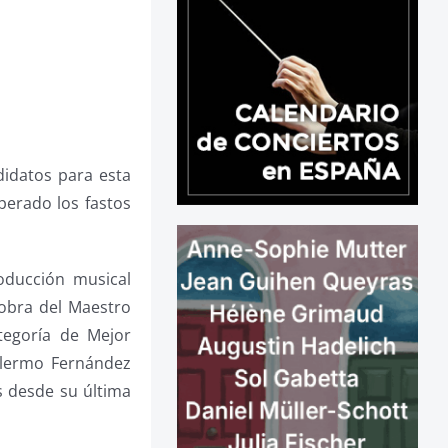
ndidatos para esta
perado los fastos
oducción musical
 obra del Maestro
ategoría de Mejor
illermo Fernández
s desde su última