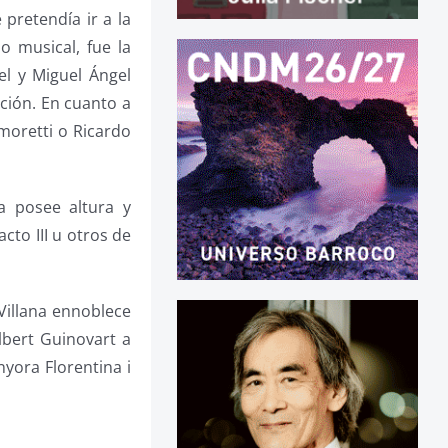
retendía ir a la
o musical, fue la
el y Miguel Ángel
ción. En cuanto a
moretti o Ricardo
 posee altura y
to III u otros de
Villana ennoblece
bert Guinovart a
yora Florentina i