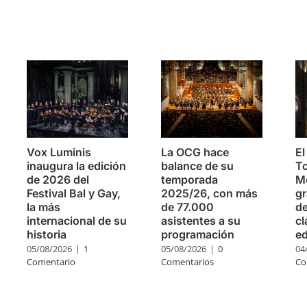
s
Vox Luminis
La OCG hace
El
inaugura la edición
balance de su
To
de 2026 del
temporada
Mo
Festival Bal y Gay,
2025/26, con más
g
la más
de 77.000
de
internacional de su
asistentes a su
cl
historia
programación
ed
05/08/2026
|
1
05/08/2026
|
0
04
Comentario
Comentarios
Co