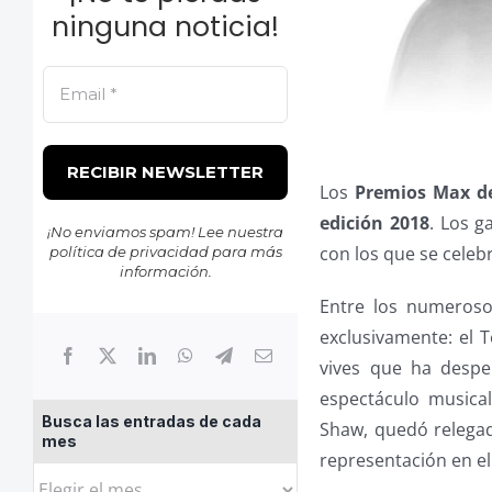
ninguna noticia!
Los
Premios Max de
edición 2018
. Los g
¡No enviamos spam! Lee nuestra
con los que se celeb
política de privacidad
para más
información.
Entre los numeroso
exclusivamente: el 
vives que ha desper
espectáculo musical
Busca las entradas de cada
Shaw, quedó relegad
mes
representación en el
Busca