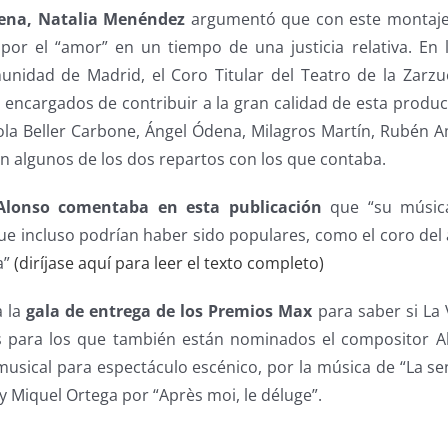
cena, Natalia Menéndez
argumentó que con este montaje p
por el “amor” en un tiempo de una justicia relativa. En l
nidad de Madrid, el Coro Titular del Teatro de la Zarzu
encargados de contribuir a la gran calidad de esta produc
cola Beller Carbone, Ángel Ódena, Milagros Martín, Rubén A
n algunos de los dos repartos con los que contaba.
Alonso comentaba en esta publicación
que “su música
 incluso podrían haber sido populares, como el coro del ac
a”
(diríjase aquí para leer el texto completo)
a la
gala de entrega de los Premios Max
para saber si La 
 para los que también están nominados el compositor Al
sical para espectáculo escénico, por la música de “La sen
 Miquel Ortega por “Après moi, le déluge”.