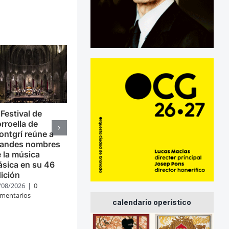
 Festival de
rroella de
ntgrí reúne a
randes nombres
 la música
ásica en su 46
ición
/08/2026
|
0
mentarios
calendario operístico