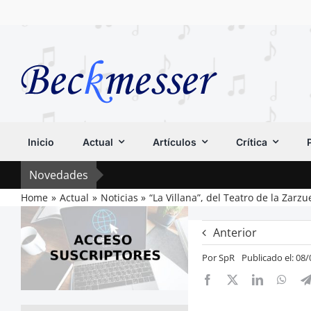
Saltar
al
contenido
Inicio
Actual
Artículos
Crítica
Novedades
Home
Actual
Noticias
“La Villana”, del Teatro de la Zarz
Anterior
Por
SpR
Publicado el: 08