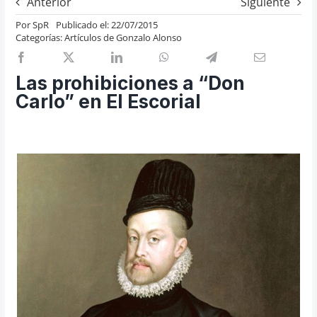
Anterior
Siguiente
Previos de ópera
Por
SpR
Publicado el: 22/07/2015
Categorías:
Artículos de Gonzalo Alonso
Entrevistas
Recomendación
Las prohibiciones a “Don
Cosas de Beckmesser
Carlo” en El Escorial
Nosotros y privacidad
Buscar: