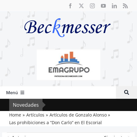
Saltar
al
contenido
Menú
Inicio
Novedades
Vox 
Actual
Home
Artículos
Artículos de Gonzalo Alonso
Las prohibiciones a “Don Carlo” en El Escorial
Artículos
Crítica