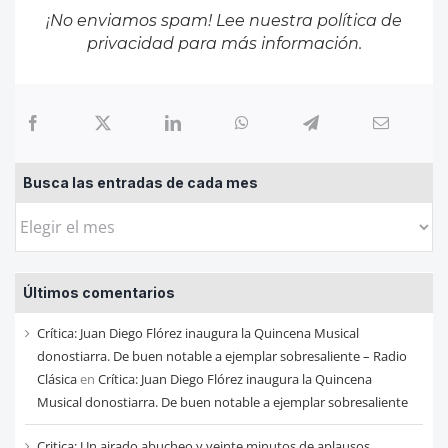
¡No enviamos spam! Lee nuestra
política de
privacidad
para más información.
Busca las entradas de cada mes
Busca
las
entradas
Últimos comentarios
de
cada
Crítica: Juan Diego Flórez inaugura la Quincena Musical
mes
donostiarra. De buen notable a ejemplar sobresaliente – Radio
Clásica
en
Crítica: Juan Diego Flórez inaugura la Quincena
Musical donostiarra. De buen notable a ejemplar sobresaliente
Critica: Un airado abucheo y veinte minutos de aplausos