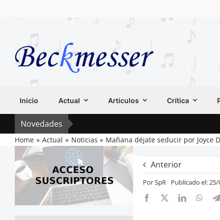
Saltar
al
contenido
Inicio
Actual
Artículos
Crítica
Novedades
Home
Actual
Noticias
Mañana déjate seducir por Joyce 
Anterior
Por
SpR
Publicado el: 25