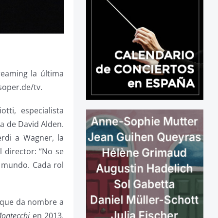
reaming la última
soper.de/tv.
ti, especialista
na de David Alden.
rdi a Wagner, la
 director: “No se
l mundo. Cada rol
l que da nombre a
Montecchi
en 2013.