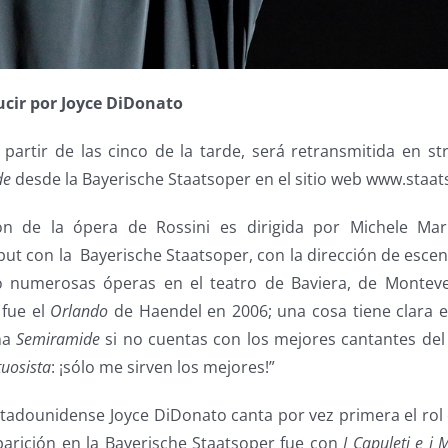
cir por Joyce DiDonato
artir de las cinco de la tarde, será retransmitida en st
de
desde la Bayerische Staatsoper en el sitio web www.staat
n de la ópera de Rossini es dirigida por Michele Mariot
but con la Bayerische Staatsoper, con la dirección de esce
do numerosas óperas en el teatro de Baviera, de Monteve
 fue el
Orlando
de Haendel en 2006; una cosa tiene clara el
na
Semiramide
si no cuentas con los mejores cantantes de
tuosista
: ¡sólo me sirven los mejores!”
adounidense Joyce DiDonato canta por vez primera el ro
parición en la Bayerische Staatsoper fue con
I Capuleti e i 