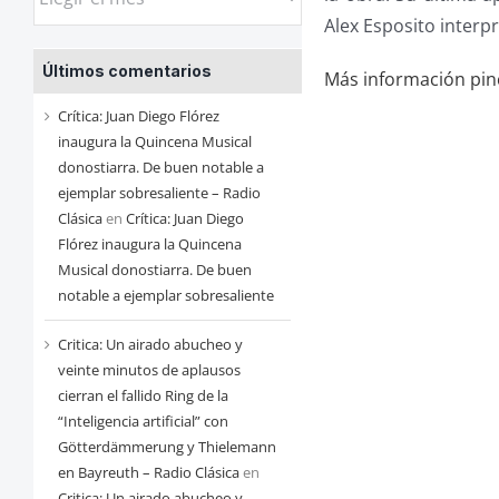
las
Alex Esposito interp
entradas
Últimos comentarios
de
Más información pi
cada
Crítica: Juan Diego Flórez
mes
inaugura la Quincena Musical
donostiarra. De buen notable a
ejemplar sobresaliente – Radio
Clásica
en
Crítica: Juan Diego
Flórez inaugura la Quincena
Musical donostiarra. De buen
notable a ejemplar sobresaliente
Critica: Un airado abucheo y
veinte minutos de aplausos
cierran el fallido Ring de la
“Inteligencia artificial” con
Götterdämmerung y Thielemann
en Bayreuth – Radio Clásica
en
Critica: Un airado abucheo y