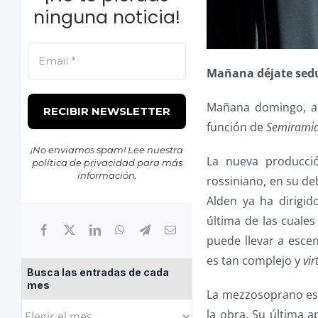
ninguna noticia!
Mañana déjate sedu
Mañana domingo, a p
función de
Semirami
¡No enviamos spam! Lee nuestra
La nueva producció
política de privacidad
para más
información.
rossiniano, en su de
Alden ya ha dirigi
última de las cuales
puede llevar a esce
es tan complejo y
vir
Busca las entradas de cada
mes
La mezzosoprano est
Busca
la obra. Su última a