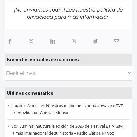
¡No enviamos spam! Lee nuestra
política de
privacidad
para más información.
Busca las entradas de cada mes
Busca
las
entradas
Últimos comentarios
de
cada
Lourdes Alonso
en
Nuestros melómanos populares, serie TVE
mes
promovida por Gonzalo Alonso
Vox Luminis inaugura la edición de 2026 del Festival Bal y Gay,
la más internacional de su historia – Radio Clásica
en
Vox