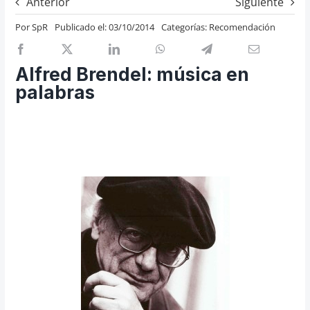
Anterior
Siguiente
Previos de ópera
Por
SpR
Publicado el: 03/10/2014
Categorías:
Recomendación
Entrevistas
Recomendación
Alfred Brendel: música en
Cosas de Beckmesser
palabras
Nosotros y privacidad
Buscar: