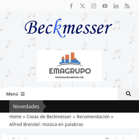
Saltar
al
contenido
Menú
Inicio
Novedades
El F
Actual
Home
Cosas de Beckmesser
Recomendación
Alfred Brendel: música en palabras
Artículos
Crítica