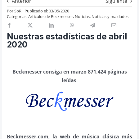
Anterior
Siguiente
Previos de ópera
Por
SpR
Publicado el: 03/05/2020
Categorías:
Artículos de Beckmesser
,
Noticias
,
Noticias y maldades
Entrevistas
Recomendación
Nuestras estadísticas de abril
Cosas de Beckmesser
2020
Nosotros y privacidad
Buscar:
Beckmesser consiga en marzo 871.424 páginas
leídas
Beckmesser.com, la web de música clásica más