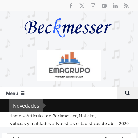
Saltar
al
contenido
Menú
Inicio
Novedades
Crít
Actual
Home
Artículos de Beckmesser
Noticias
Noticias y maldades
Nuestras estadísticas de abril 2020
Artículos
Crítica