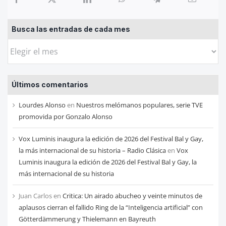
Busca las entradas de cada mes
Busca
las
entradas
Últimos comentarios
de
cada
Lourdes Alonso
en
Nuestros melómanos populares, serie TVE
mes
promovida por Gonzalo Alonso
Vox Luminis inaugura la edición de 2026 del Festival Bal y Gay,
la más internacional de su historia – Radio Clásica
en
Vox
Luminis inaugura la edición de 2026 del Festival Bal y Gay, la
más internacional de su historia
Juan Carlos
en
Critica: Un airado abucheo y veinte minutos de
aplausos cierran el fallido Ring de la “Inteligencia artificial” con
Götterdämmerung y Thielemann en Bayreuth