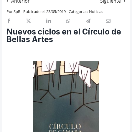
Anterior
Siguiente
Previos de ópera
Por
SpR
Publicado el: 23/05/2019
Categorías:
Noticias
Entrevistas
Recomendación
Nuevos ciclos en el Círculo de
Cosas de Beckmesser
Bellas Artes
Nosotros y privacidad
Buscar: