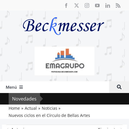
Saltar
al
contenido
Menú
Inicio
Novedades
Crít
Actual
Home
Actual
Noticias
Nuevos ciclos en el Círculo de Bellas Artes
Artículos
Crítica