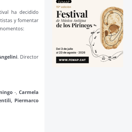
tival ha decidido
tistas y fomentar
s momentos:
Angelini
. Director
mingo
-,
Carmela
ntili, Piermarco