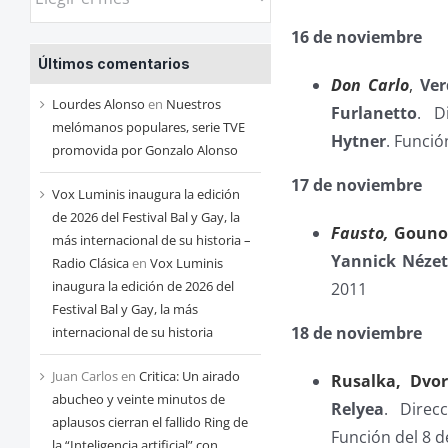
las
16 de noviembre
entradas
Últimos comentarios
de
Don Carlo
,
Ver
cada
Lourdes Alonso
en
Nuestros
Furlanetto
. D
mes
melómanos populares, serie TVE
Hytner
. Funció
promovida por Gonzalo Alonso
17 de noviembre
Vox Luminis inaugura la edición
de 2026 del Festival Bal y Gay, la
Fausto,
Gouno
más internacional de su historia –
Yannick Nézet
Radio Clásica
en
Vox Luminis
inaugura la edición de 2026 del
2011
Festival Bal y Gay, la más
18 de noviembre
internacional de su historia
Juan Carlos
en
Critica: Un airado
Rusalka, Dvo
abucheo y veinte minutos de
Relyea
. Direc
aplausos cierran el fallido Ring de
Función del 8 d
la “Inteligencia artificial” con