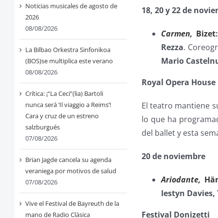
Noticias musicales de agosto de
18, 20 y 22 de novi
2026
08/08/2026
Carmen,
Bizet
Rezza
. Coreogr
La Bilbao Orkestra Sinfonikoa
Mario Castelnu
(BOS)se multiplica este verano
08/08/2026
Royal Opera House
Crítica: ¡“La Ceci”(lia) Bartoli
nunca será ‘Il viaggio a Reims’!
El teatro mantiene s
Cara y cruz de un estreno
lo que ha programad
salzburgués
del ballet y esta se
07/08/2026
20 de noviembre
Brian Jagde cancela su agenda
veraniega por motivos de salud
Ariodante,
Hän
07/08/2026
Iestyn Davies
Vive el Festival de Bayreuth de la
Festival Donizetti
mano de Radio Clásica