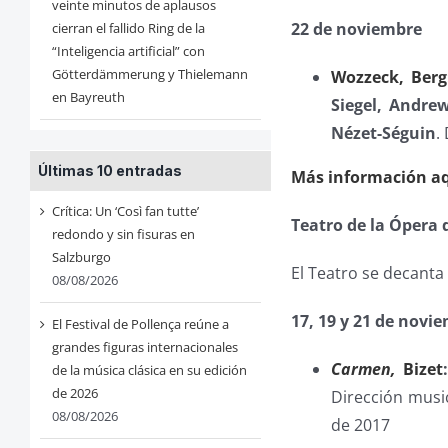
veinte minutos de aplausos
22 de noviembre
cierran el fallido Ring de la
“Inteligencia artificial” con
Götterdämmerung y Thielemann
Wozzeck, Berg
en Bayreuth
Siegel, Andrew
Nézet-Séguin
.
Últimas 10 entradas
Más información aq
Crítica: Un ‘Così fan tutte’
Teatro de la Ópera
redondo y sin fisuras en
Salzburgo
El Teatro se decant
08/08/2026
17, 19 y 21 de novi
El Festival de Pollença reúne a
grandes figuras internacionales
Carmen,
Bizet
de la música clásica en su edición
de 2026
Dirección musi
08/08/2026
de 2017