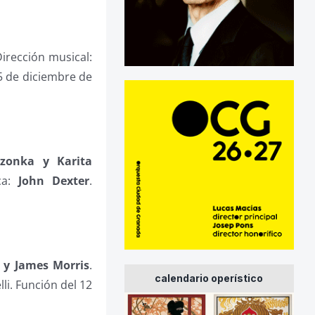
Dirección musical:
15 de diciembre de
czonka y Karita
ica:
John Dexter
.
v y James Morris
.
calendario operístico
li. Función del 12