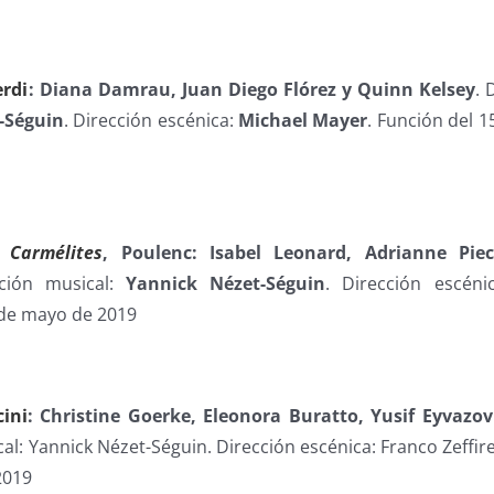
erdi
: Diana Damrau, Juan Diego Flórez y Quinn Kelsey
. 
-Séguin
. Dirección escénica:
Michael Mayer
. Función del 
 Carmélites
, Poulenc: Isabel Leonard, Adrianne Pie
cción musical:
Yannick Nézet-Séguin
. Dirección escén
 de mayo de 2019
cini
: Christine Goerke, Eleonora Buratto, Yusif Eyvazo
al: Yannick Nézet-Séguin. Dirección escénica: Franco Zeffirel
2019