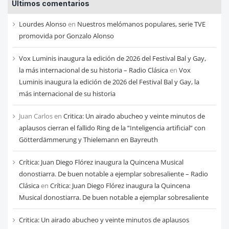
Últimos comentarios
de
cada
Lourdes Alonso
en
Nuestros melómanos populares, serie TVE
mes
promovida por Gonzalo Alonso
Vox Luminis inaugura la edición de 2026 del Festival Bal y Gay,
la más internacional de su historia – Radio Clásica
en
Vox
Luminis inaugura la edición de 2026 del Festival Bal y Gay, la
más internacional de su historia
Juan Carlos
en
Critica: Un airado abucheo y veinte minutos de
aplausos cierran el fallido Ring de la “Inteligencia artificial” con
Götterdämmerung y Thielemann en Bayreuth
Crítica: Juan Diego Flórez inaugura la Quincena Musical
donostiarra. De buen notable a ejemplar sobresaliente – Radio
Clásica
en
Crítica: Juan Diego Flórez inaugura la Quincena
Musical donostiarra. De buen notable a ejemplar sobresaliente
Critica: Un airado abucheo y veinte minutos de aplausos