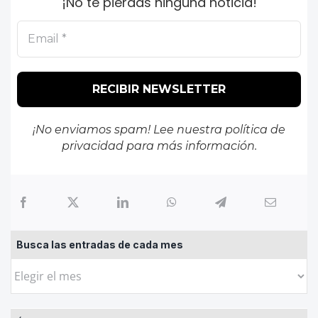
¡No te pierdas ninguna noticia!
¡No enviamos spam! Lee nuestra
política de
privacidad
para más información.
Busca las entradas de cada mes
Busca
las
entradas