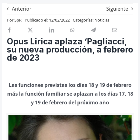
Previos de ópera
Anterior
Siguiente
Entrevistas
Por
SpR
Publicado el: 12/02/2022
Categorías:
Noticias
Recomendación
Cosas de Beckmesser
Opus Lirica aplaza ‘Pagliacci,
su nueva producción, a febrero
Nosotros y privacidad
de 2023
Buscar:
Las funciones previstas los días 18 y 19 de febrero
más la función familiar se aplazan a los días 17, 18
y 19 de febrero del próximo año