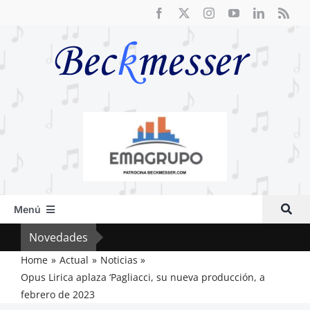
Saltar
al
contenido
Menú
Inicio
Novedades
Crít
Actual
Home
Actual
Noticias
Opus Lirica aplaza ‘Pagliacci, su nueva producción, a
Artículos
febrero de 2023
Crítica