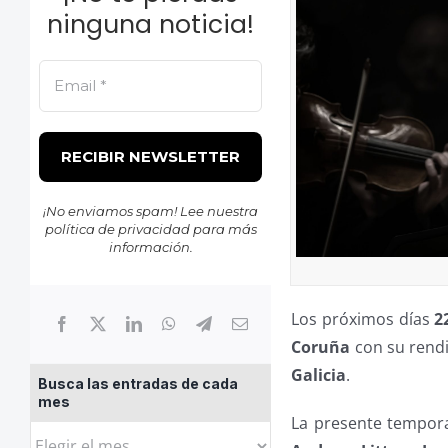
ninguna noticia!
¡No enviamos spam! Lee nuestra
política de privacidad
para más
información.
Los próximos días
2
Coruña
con su rendi
Galicia
.
Busca las entradas de cada
mes
La presente tempora
Busca