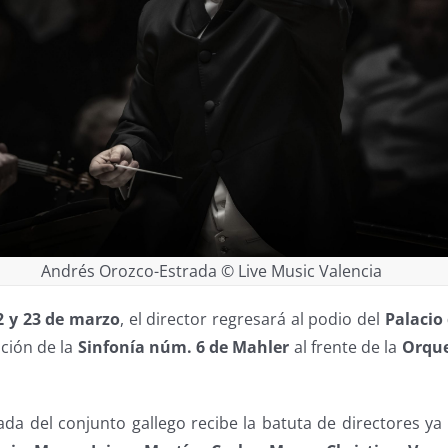
Andrés Orozco-Estrada © Live Music Valencia
2 y 23 de marzo
, el director regresará al podio del
Palacio
ción de la
Sinfonía núm. 6 de Mahler
al frente de la
Orque
da del conjunto gallego recibe la batuta de directores ya