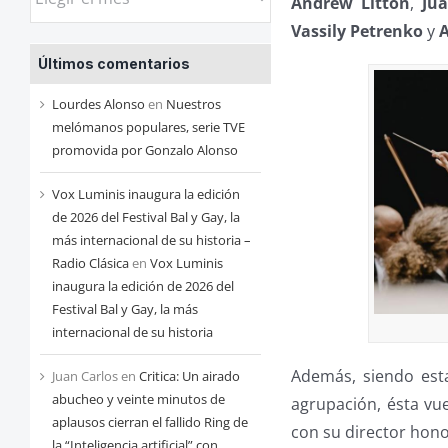
Andrew Litton
,
Ju
las
Vassily
Petrenko
y
entradas
Últimos comentarios
de
cada
Lourdes Alonso
en
Nuestros
mes
melómanos populares, serie TVE
promovida por Gonzalo Alonso
Vox Luminis inaugura la edición
de 2026 del Festival Bal y Gay, la
más internacional de su historia –
Radio Clásica
en
Vox Luminis
inaugura la edición de 2026 del
Festival Bal y Gay, la más
internacional de su historia
Además, siendo est
Juan Carlos
en
Critica: Un airado
abucheo y veinte minutos de
agrupación, ésta vu
aplausos cierran el fallido Ring de
con su director hon
la “Inteligencia artificial” con