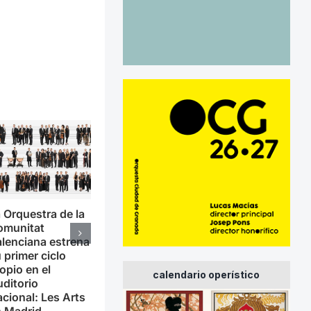
 Orquestra de la
omunitat
lenciana estrena
 primer ciclo
opio en el
calendario operístico
ditorio
cional: Les Arts
n Madrid