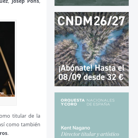
uez
,
Josep
Pons
,
omo titular de la
así como también
ros
.