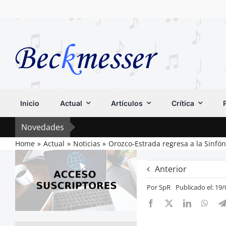
Saltar
al
contenido
Inicio
Actual
Artículos
Crítica
Novedades
Home
Actual
Noticias
Orozco-Estrada regresa a la Sinfóni
Anterior
Por
SpR
Publicado el: 19