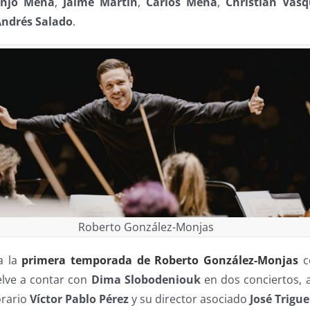
anjo Mena
,
Jaime Martín
,
Carlos
Mena
,
Christian
Vasq
Andrés
Salado
.
Roberto González-Monjas
a la
primera temporada de Roberto González-Monjas
c
elve a contar con
Dima Slobodeniouk
en dos conciertos, 
orario
Víctor Pablo Pérez
y su director asociado
José
Trigue