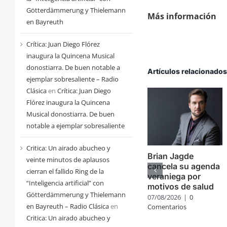
Götterdämmerung y Thielemann
Más información
en Bayreuth
Crítica: Juan Diego Flórez
inaugura la Quincena Musical
donostiarra. De buen notable a
Artículos relacionado
ejemplar sobresaliente – Radio
Clásica
en
Crítica: Juan Diego
Flórez inaugura la Quincena
Musical donostiarra. De buen
notable a ejemplar sobresaliente
Critica: Un airado abucheo y
Brian Jagde
veinte minutos de aplausos
cancela su agenda
cierran el fallido Ring de la
veraniega por
“Inteligencia artificial” con
motivos de salud
Götterdämmerung y Thielemann
07/08/2026
|
0
en Bayreuth – Radio Clásica
en
Comentarios
Critica: Un airado abucheo y