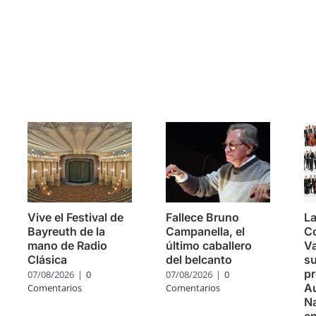
s
Vive el Festival de
Fallece Bruno
La
Bayreuth de la
Campanella, el
C
mano de Radio
último caballero
Va
Clásica
del belcanto
su
pr
07/08/2026
|
0
07/08/2026
|
0
Au
Comentarios
Comentarios
Na
e