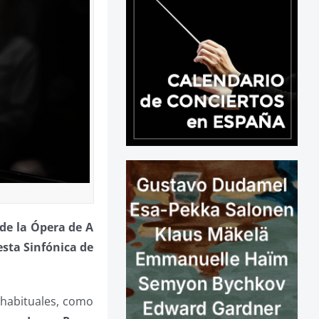
 de la Ópera de A
sta Sinfónica de
 habituales, como