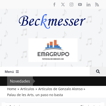
Saltar
al
contenido
Menú
Inicio
Novedades
Crít
Actual
Home
Artículos
Artículos de Gonzalo Alonso
Palau de les Arts, un paso no basta
Artículos
Crítica