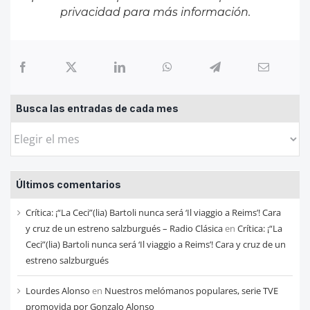
privacidad
para más información.
Busca las entradas de cada mes
Busca
las
entradas
Últimos comentarios
de
cada
Crítica: ¡“La Ceci”(lia) Bartoli nunca será ‘Il viaggio a Reims’! Cara
mes
y cruz de un estreno salzburgués – Radio Clásica
en
Crítica: ¡“La
Ceci”(lia) Bartoli nunca será ‘Il viaggio a Reims’! Cara y cruz de un
estreno salzburgués
Lourdes Alonso
en
Nuestros melómanos populares, serie TVE
promovida por Gonzalo Alonso