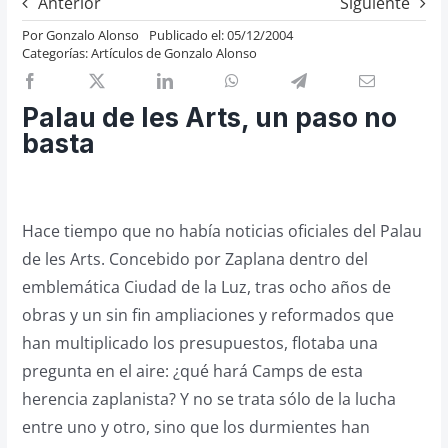
Anterior
Siguiente
Previos de ópera
Por
Gonzalo Alonso
Publicado el: 05/12/2004
Categorías:
Artículos de Gonzalo Alonso
Entrevistas
Recomendación
Palau de les Arts, un paso no
Cosas de Beckmesser
basta
Nosotros y privacidad
Buscar:
Hace tiempo que no había noticias oficiales del Palau
de les Arts. Concebido por Zaplana dentro del
emblemática Ciudad de la Luz, tras ocho años de
obras y un sin fin ampliaciones y reformados que
han multiplicado los presupuestos, flotaba una
pregunta en el aire: ¿qué hará Camps de esta
herencia zaplanista? Y no se trata sólo de la lucha
entre uno y otro, sino que los durmientes han