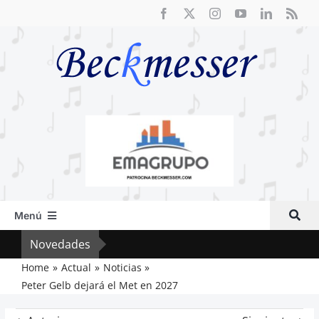
Saltar
al
contenido
Menú
Inicio
Novedades
Vox 
Actual
Home
Actual
Noticias
Peter Gelb dejará el Met en 2027
Artículos
Crítica