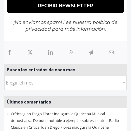
¡No enviamos spam! Lee nuestra
política de
privacidad
para más información.
Busca las entradas de cada mes
Busca
las
entradas
Últimos comentarios
de
cada
Crítica: Juan Diego Flórez inaugura la Quincena Musical
mes
donostiarra. De buen notable a ejemplar sobresaliente – Radio
Clásica
en
Crítica: Juan Diego Flórez inaugura la Quincena