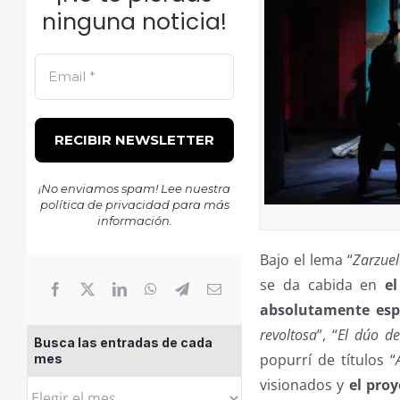
ninguna noticia!
¡No enviamos spam! Lee nuestra
política de privacidad
para más
información.
Bajo el lema “
Zarzuel
se da cabida en
el
absolutamente espa
revoltosa
”, “
El dúo de
Busca las entradas de cada
popurrí de títulos “
mes
visionados y
el proy
Busca