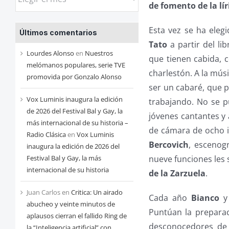
de fomento de la lír
las
entradas
Esta vez se ha elegi
Últimos comentarios
de
Tato
a partir del li
cada
Lourdes Alonso
en
Nuestros
que tienen cabida, c
mes
melómanos populares, serie TVE
charlestón. A la mús
promovida por Gonzalo Alonso
ser un cabaré, que p
Vox Luminis inaugura la edición
trabajando. No se p
de 2026 del Festival Bal y Gay, la
jóvenes cantantes y
más internacional de su historia –
de cámara de ocho i
Radio Clásica
en
Vox Luminis
Bercovich
, escenog
inaugura la edición de 2026 del
Festival Bal y Gay, la más
nueve funciones les 
internacional de su historia
de la Zarzuela
.
Juan Carlos
en
Critica: Un airado
Cada año
Bianco
y 
abucheo y veinte minutos de
Puntúan la preparac
aplausos cierran el fallido Ring de
desconocedores de 
la “Inteligencia artificial” con