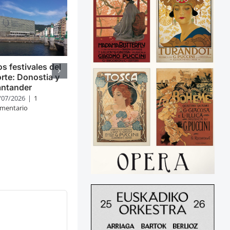
s festivales del
rte: Donostia y
antander
/07/2026
|
1
mentario