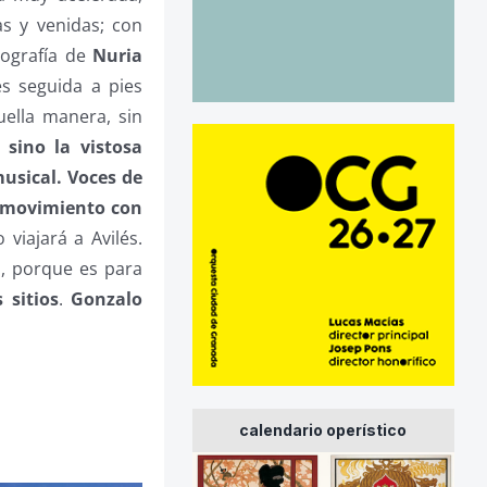
as y venidas; con
eografía de
Nuria
s seguida a pies
uella manera, sin
 sino la vistosa
usical. Voces de
l movimiento con
o viajará a Avilés.
M, porque es para
 sitios
.
Gonzalo
calendario operístico