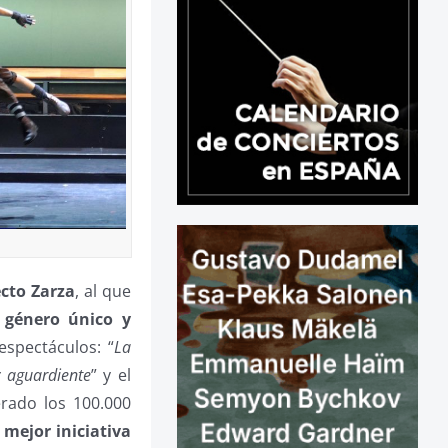
cto Zarza
, al que
 género único y
espectáculos: “
La
y aguardiente
” y el
erado los 100.000
 mejor iniciativa