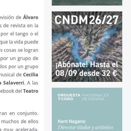
evisión de
Álvaro
s de revista en la
por el tango o el
 que la vida puede
s cosas se logran
o por un grupo de
ados por un grupo
usical de
Cecilia
a Salaverri
. A las
acebook del
Teatro
ran en conjunto.
, muchos de ellos
a muy acelerada,