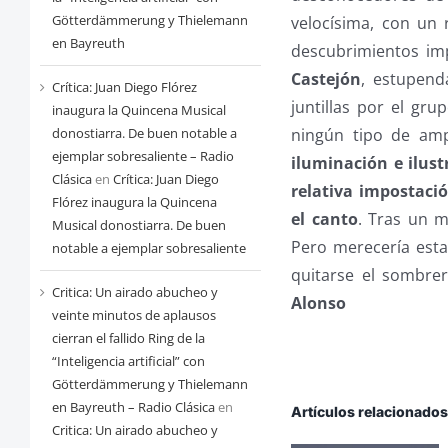
Götterdämmerung y Thielemann
velocísima, con un r
en Bayreuth
descubrimientos imp
Castejón
, estupend
Crítica: Juan Diego Flórez
juntillas por el gru
inaugura la Quincena Musical
donostiarra. De buen notable a
ningún tipo de amp
ejemplar sobresaliente – Radio
iluminación e ilus
Clásica
en
Crítica: Juan Diego
relativa impostaci
Flórez inaugura la Quincena
el canto
. Tras un 
Musical donostiarra. De buen
Pero merecería esta
notable a ejemplar sobresaliente
quitarse el sombrer
Critica: Un airado abucheo y
Alonso
veinte minutos de aplausos
cierran el fallido Ring de la
“Inteligencia artificial” con
Götterdämmerung y Thielemann
en Bayreuth – Radio Clásica
en
Artículos relacionado
Critica: Un airado abucheo y