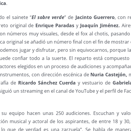
ica
.
do el sainete “
El sobre verde
” de
Jacinto Guerrero
, con r
breto original de
Enrique Paradas
y
Joaquín Jiménez.
Aire
on números muy visuales, desde el fox al chotis, pasando 
ica original se añadió un número final con el fin de mostrar
odemos jugar y disfrutar, pero sin equivocarnos, porque la
uede confiar todo a la suerte. El reparto está compuest
 actores elegidos en un proceso de audiciones y acompañ
nstrumentos, con dirección escénica de
Nuria Castejón,
m
rafía de
Ricardo Sánchez Cuerda
y vestuario de
Gabriel
siguió un streaming en el canal de YouTube y el perfil de F
su equipo hacen unas 250 audiciones. Escuchan y valo
ión musical y actoral de los aspirantes, de entre 18 y 30
lo que de verdad es una zarzuela”. Se habla de maner