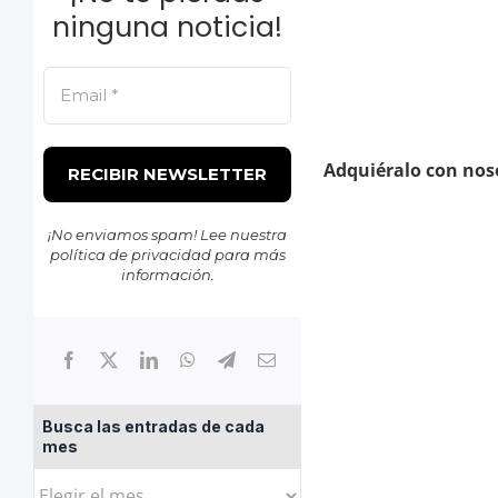
ninguna noticia!
Adquiéralo con nos
¡No enviamos spam! Lee nuestra
política de privacidad
para más
información.
Busca las entradas de cada
mes
Busca