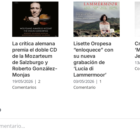
La crítica alemana
Lisette Oropesa
Cr
premia el doble CD
“enloquece” con
‘M
de la Mozarteum
su nueva
J
de Salzburgo y
grabación de
13
Roberto González-
‘Lucia di
Co
Monjas
Lammermoor’
19/05/2026
|
2
03/05/2026
|
1
Comentarios
Comentario
o