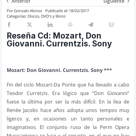
Anterior
Siguiente
Previos de ópera
Por
Gonzalo Alonso
Publicado el: 18/02/2017
Categorías:
Discos, DVD's y libros
Entrevistas
Recomendación
Reseña Cd: Mozart, Don
Cosas de Beckmesser
Giovanni. Currentzis. Sony
Nosotros y privacidad
Buscar:
Mozart: Don Giovanni. Currentzis. Sony ***
Fin del ciclo Mozart-Da Ponte que ha llevado a cabo
Teodor Curretzis. Era lógico que “Don Giovanni”
fuese la última por ser la más difícil. En la líea de
Renée Jacobs hace años adopta unos tempos muy
ligeros y, en ocasiones un tanto personales e
imaginativos. El conjunto ruso de la Perm Opera
Musicaeterna se luce y el reparto, en el que no hay