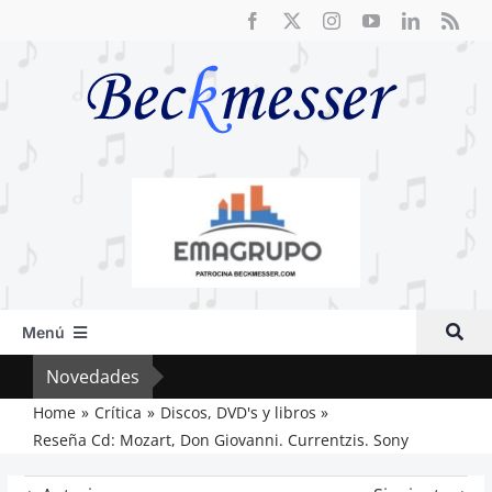
Saltar
al
contenido
Menú
Inicio
Novedades
El F
Actual
Home
Crítica
Discos, DVD's y libros
Reseña Cd: Mozart, Don Giovanni. Currentzis. Sony
Artículos
Crítica