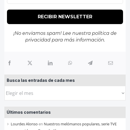
¡No enviamos spam! Lee nuestra
política de
privacidad
para más información.
Busca las entradas de cada mes
Busca
las
entradas
Últimos comentarios
de
cada
Lourdes Alonso
en
Nuestros melómanos populares, serie TVE