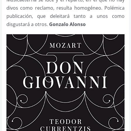
divos como reclamo, resulta homogéneo. Polémica
publicación, que deleitará tanto a unos como
disgustará a otros.
Gonzalo Alonso