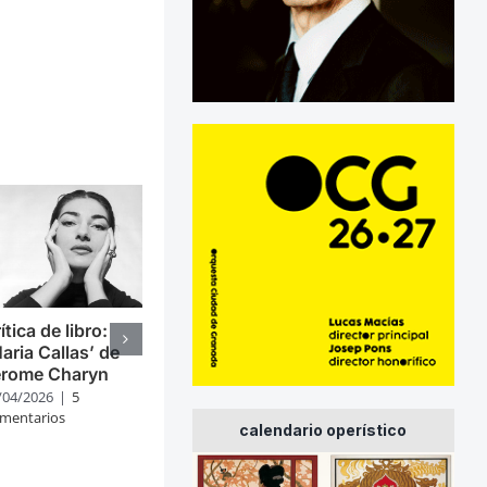
ítica de libro:
aria Callas’ de
erome Charyn
/04/2026
|
5
mentarios
calendario operístico