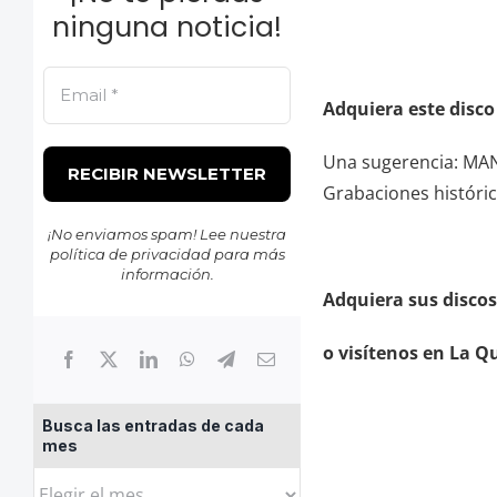
ninguna noticia!
Adquiera este disc
Una sugerencia: MA
Grabaciones históric
¡No enviamos spam! Lee nuestra
política de privacidad
para más
información.
Adquiera sus disco
o visítenos en La Q
Busca las entradas de cada
mes
Busca