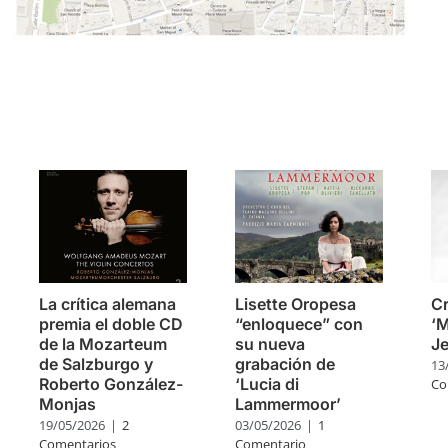
s
La crítica alemana
Lisette Oropesa
Cr
premia el doble CD
“enloquece” con
‘M
de la Mozarteum
su nueva
J
de Salzburgo y
grabación de
13
Roberto González-
‘Lucia di
Co
Monjas
Lammermoor’
19/05/2026
|
2
03/05/2026
|
1
Comentarios
Comentario