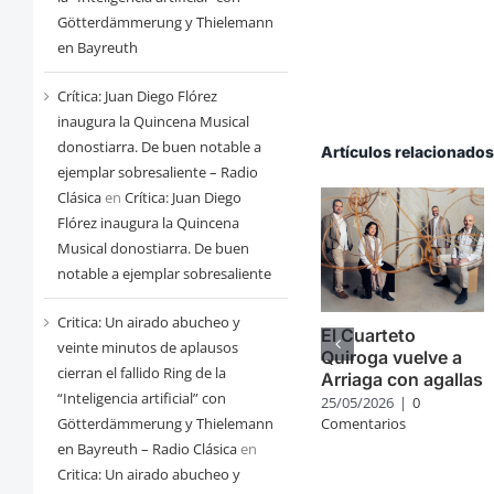
Götterdämmerung y Thielemann
en Bayreuth
Crítica: Juan Diego Flórez
inaugura la Quincena Musical
donostiarra. De buen notable a
Artículos relacionado
ejemplar sobresaliente – Radio
Clásica
en
Crítica: Juan Diego
Flórez inaugura la Quincena
Musical donostiarra. De buen
notable a ejemplar sobresaliente
Critica: Un airado abucheo y
El Cuarteto
veinte minutos de aplausos
Quiroga vuelve a
cierran el fallido Ring de la
Arriaga con agallas
“Inteligencia artificial” con
25/05/2026
|
0
Götterdämmerung y Thielemann
Comentarios
en Bayreuth – Radio Clásica
en
Critica: Un airado abucheo y