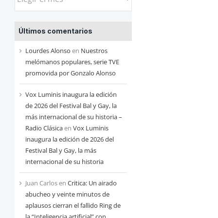
las
entradas
Últimos comentarios
de
cada
Lourdes Alonso
en
Nuestros
mes
melómanos populares, serie TVE
promovida por Gonzalo Alonso
Vox Luminis inaugura la edición
de 2026 del Festival Bal y Gay, la
más internacional de su historia –
Radio Clásica
en
Vox Luminis
inaugura la edición de 2026 del
Festival Bal y Gay, la más
internacional de su historia
Juan Carlos
en
Critica: Un airado
abucheo y veinte minutos de
aplausos cierran el fallido Ring de
la “Inteligencia artificial” con