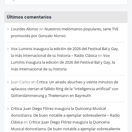
las
entradas
Últimos comentarios
de
cada
Lourdes Alonso
en
Nuestros melómanos populares, serie TVE
mes
promovida por Gonzalo Alonso
Vox Luminis inaugura la edición de 2026 del Festival Bal y Gay,
la más internacional de su historia – Radio Clásica
en
Vox
Luminis inaugura la edición de 2026 del Festival Bal y Gay, la
más internacional de su historia
Juan Carlos
en
Critica: Un airado abucheo y veinte minutos de
aplausos cierran el fallido Ring de la “Inteligencia artificial” con
Götterdämmerung y Thielemann en Bayreuth
Crítica: Juan Diego Flórez inaugura la Quincena Musical
donostiarra. De buen notable a ejemplar sobresaliente – Radio
Clásica
en
Crítica: Juan Diego Flórez inaugura la Quincena
Musical donostiarra. De buen notable a ejemplar sobresaliente