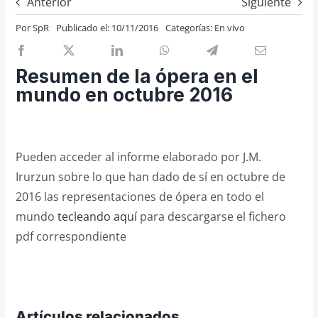
Anterior
Siguiente
Previos de ópera
Por
SpR
Publicado el: 10/11/2016
Categorías:
En vivo
Entrevistas
Recomendación
Resumen de la ópera en el
Cosas de Beckmesser
mundo en octubre 2016
Nosotros y privacidad
Buscar:
Pueden acceder al informe elaborado por J.M.
Irurzun sobre lo que han dado de sí en octubre de
2016 las representaciones de ópera en todo el
mundo
tecleando aquí
para descargarse el fichero
pdf correspondiente
Artículos relacionados