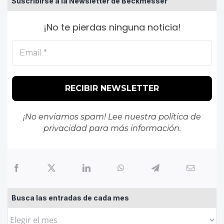
Suscribirse a la Newsletter de Beckmesser
¡No te pierdas ninguna noticia!
¡No enviamos spam! Lee nuestra
política de
privacidad
para más información.
Busca las entradas de cada mes
Busca