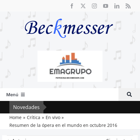
Saltar
al
contenido
Menú
Inicio
Novedades
El F
Actual
Home
Crítica
En vivo
Resumen de la ópera en el mundo en octubre 2016
Artículos
Crítica