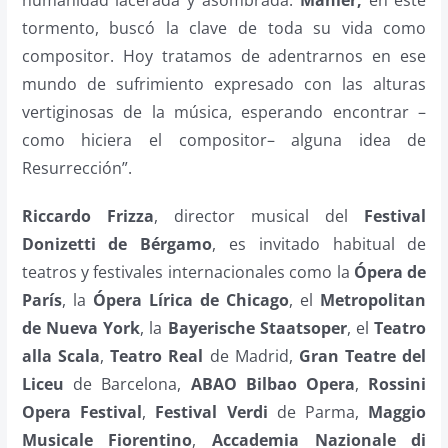
humanidad lacerada y asombrada.
Mahler,
en este
tormento, buscó la clave de toda su vida como
compositor. Hoy tratamos de adentrarnos en ese
mundo de sufrimiento expresado con las alturas
vertiginosas de la música, esperando encontrar –
como hiciera el compositor– alguna idea de
Resurrección”.
Riccardo Frizza
, director musical del
Festival
Donizetti de Bérgamo
, es invitado habitual de
teatros y festivales internacionales como la
Ópera de
París
, la
Ópera Lírica de Chicago
, el
Metropolitan
de Nueva York
, la
Bayerische Staatsoper
, el
Teatro
alla Scala
,
Teatro Real
de Madrid,
Gran Teatre del
Liceu
de Barcelona,
ABAO Bilbao Opera
,
Rossini
Opera Festival
,
Festival Verdi
de Parma,
Maggio
Musicale Fiorentino
,
Accademia Nazionale di