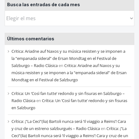
Busca las entradas de cada mes
Busca
las
entradas
Últimos comentarios
de
cada
Critica: Ariadne auf Naxos y su música resisten y se imponen a
mes
la “empanada sideral” de Ersan Mondtag en el Festival de
Salzburgo – Radio Clásica
en
Critica: Ariadne auf Naxos y su
música resisten y se imponen a la “empanada sideral” de Ersan
Mondtag en el Festival de Salzburgo
Crítica: Un ‘Così fan tutte’ redondo y sin fisuras en Salzburgo –
Radio Clásica
en
Crítica: Un ‘Così fan tutte’ redondo y sin fisuras
en Salzburgo
Crítica: ¡“La Ceci”(lia) Bartoli nunca será ‘Il viaggio a Reims’! Cara
y cruz de un estreno salzburgués – Radio Clásica
en
Crítica: ¡“La
Ceci”(lia) Bartoli nunca será ‘Il viaggio a Reims’! Cara y cruz de un