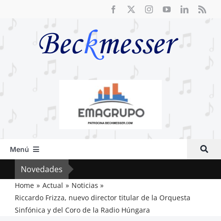
Saltar
al
contenido
Menú
Inicio
Novedades
El R
Actual
Home
Actual
Noticias
Riccardo Frizza, nuevo director titular de la Orquesta
Artículos
Sinfónica y del Coro de la Radio Húngara
Crítica