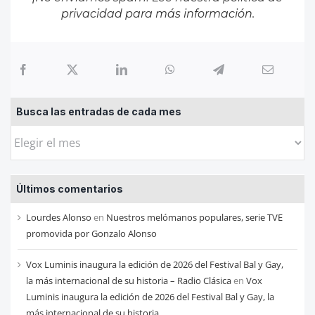
privacidad
para más información.
Busca las entradas de cada mes
Busca
las
entradas
Últimos comentarios
de
cada
Lourdes Alonso
en
Nuestros melómanos populares, serie TVE
mes
promovida por Gonzalo Alonso
Vox Luminis inaugura la edición de 2026 del Festival Bal y Gay,
la más internacional de su historia – Radio Clásica
en
Vox
Luminis inaugura la edición de 2026 del Festival Bal y Gay, la
más internacional de su historia