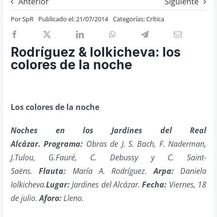
Anterior
Siguiente
Previos de ópera
Por
SpR
Publicado el: 21/07/2014
Categorías:
Crítica
Entrevistas
Recomendación
Rodríguez & Iolkicheva: los
Cosas de Beckmesser
colores de la noche
Nosotros y privacidad
Buscar:
Los colores de la noche
Noches en los Jardines del Real
Alcázar.
Programa:
Obras de J. S. Bach, F. Naderman,
J.Tulou, G.Fauré, C. Debussy y C. Saint-
Saëns.
Flauta:
María A. Rodríguez.
Arpa:
Daniela
Iolkicheva.
Lugar:
Jardines del Alcázar.
Fecha:
Viernes, 18
de julio.
Aforo:
Lleno.