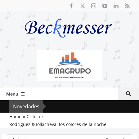
Saltar
al
contenido
Menú
Inicio
Novedades
Crít
Actual
Home
Crítica
Rodríguez & Iolkicheva: los colores de la noche
Artículos
Crítica