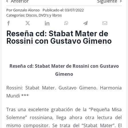
Anterior
Siguiente
Previos de ópera
Por
Gonzalo Alonso
Publicado el: 03/07/2022
Categorías:
Discos, DVD's y libros
Entrevistas
Recomendación
Reseña cd: Stabat Mater de
Cosas de Beckmesser
Rossini con Gustavo Gimeno
Nosotros y privacidad
Buscar:
Reseña cd: Stabat Mater de Rossini con Gustavo
Gimeno
Rossini: Stabat Mater. Gustavo Gimeno. Harmonia
Mundi ***
Tras una excelente grabación de la “Pequeña Misa
Solemne” rossiniana, llega ahora otra lectura del
mismo compositor. Se trata del “Stabat Mater”. El