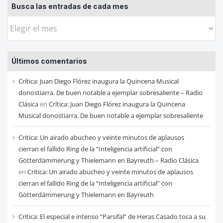
Busca las entradas de cada mes
Busca
las
entradas
Últimos comentarios
de
cada
Crítica: Juan Diego Flórez inaugura la Quincena Musical
mes
donostiarra. De buen notable a ejemplar sobresaliente – Radio
Clásica
en
Crítica: Juan Diego Flórez inaugura la Quincena
Musical donostiarra. De buen notable a ejemplar sobresaliente
Critica: Un airado abucheo y veinte minutos de aplausos
cierran el fallido Ring de la “Inteligencia artificial” con
Götterdämmerung y Thielemann en Bayreuth – Radio Clásica
en
Critica: Un airado abucheo y veinte minutos de aplausos
cierran el fallido Ring de la “Inteligencia artificial” con
Götterdämmerung y Thielemann en Bayreuth
Critica: El especial e intenso “Parsifal” de Heras Casado toca a su