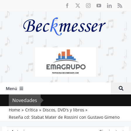
Saltar
al
contenido
Menú
Inicio
Novedades
Vox 
Actual
Home
Crítica
Discos, DVD's y libros
Reseña cd: Stabat Mater de Rossini con Gustavo Gimeno
Artículos
Crítica