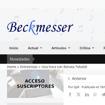
Saltar
al
contenido
Inicio
Actual
Artículos
Crítica
Novedades
Home
Entrevistas
Una hora con Renata Tebaldi
Anterior
Por
SpR
Publicado el: 18