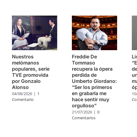
s
Nuestros
Freddie De
Li
melómanos
Tommaso
“E
populares, serie
recupera la ópera
de
TVE promovida
perdida de
un
por Gonzalo
Umberto Giordano:
má
Alonso
“Ser los primeros
ó
en grabarla me
04/08/2026
|
1
10
hace sentir muy
Comentario
Co
orgulloso”
21/07/2026
|
0
Comentarios