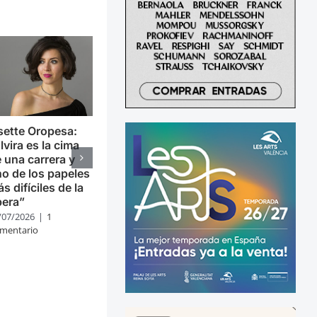
sette Oropesa:
lvira es la cima
 una carrera y
o de los papeles
s difíciles de la
pera”
/07/2026
|
1
mentario