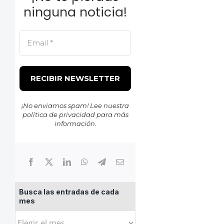
ninguna noticia!
¡No enviamos spam! Lee nuestra
política de privacidad
para más
información.
Busca las entradas de cada
mes
Busca