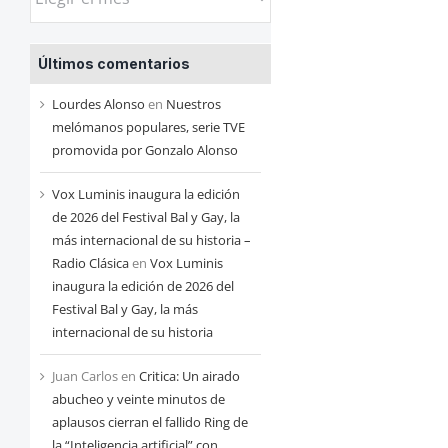
las
entradas
Últimos comentarios
de
cada
Lourdes Alonso
en
Nuestros
mes
melómanos populares, serie TVE
promovida por Gonzalo Alonso
Vox Luminis inaugura la edición
de 2026 del Festival Bal y Gay, la
más internacional de su historia –
Radio Clásica
en
Vox Luminis
inaugura la edición de 2026 del
Festival Bal y Gay, la más
internacional de su historia
Juan Carlos
en
Critica: Un airado
abucheo y veinte minutos de
aplausos cierran el fallido Ring de
la “Inteligencia artificial” con