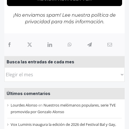
¡No enviamos spam! Lee nuestra
política de
privacidad
para más información.
Busca las entradas de cada mes
Busca
las
entradas
Últimos comentarios
de
cada
Lourdes Alonso
en
Nuestros melómanos populares, serie TVE
mes
promovida por Gonzalo Alonso
Vox Luminis inaugura la edición de 2026 del Festival Bal y Gay,