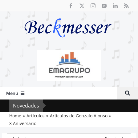
Saltar
al
contenido
Menú
Inicio
Novedades
Crít
Actual
Home
Artículos
Artículos de Gonzalo Alonso
X Aniversario
Artículos
Crítica