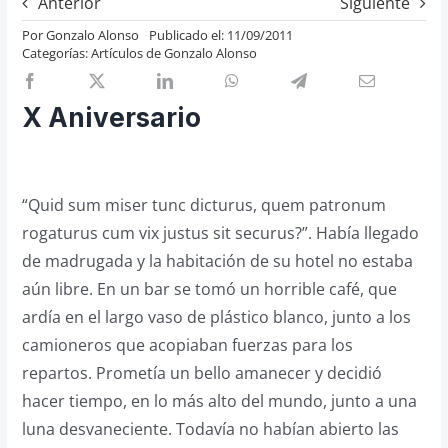
Anterior
Siguiente
Previos de ópera
Por
Gonzalo Alonso
Publicado el: 11/09/2011
Categorías:
Artículos de Gonzalo Alonso
Entrevistas
Recomendación
X Aniversario
Cosas de Beckmesser
Nosotros y privacidad
Buscar:
“Quid sum miser tunc dicturus, quem patronum
rogaturus cum vix justus sit securus?”. Había llegado
de madrugada y la habitación de su hotel no estaba
aún libre. En un bar se tomó un horrible café, que
ardía en el largo vaso de plástico blanco, junto a los
camioneros que acopiaban fuerzas para los
repartos. Prometía un bello amanecer y decidió
hacer tiempo, en lo más alto del mundo, junto a una
luna desvaneciente. Todavía no habían abierto las