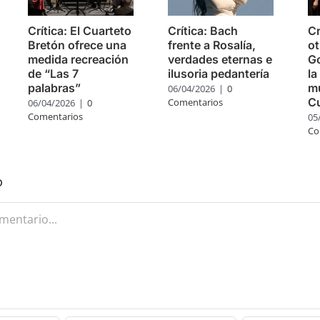
Crítica: El Cuarteto
Crítica: Bach
Cr
Bretón ofrece una
frente a Rosalía,
ot
medida recreación
verdades eternas e
Go
de “Las 7
ilusoria pedantería
la
palabras”
mú
06/04/2026
|
0
C
Comentarios
06/04/2026
|
0
Comentarios
05
Co
o