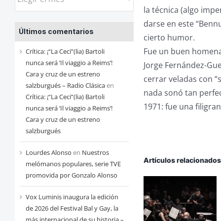
las
la técnica (algo impe
entradas
darse en este “Bennu
Últimos comentarios
de
cierto humor.
cada
Fue un buen homenaje
Crítica: ¡“La Ceci”(lia) Bartoli
mes
nunca será ‘Il viaggio a Reims’!
Jorge Fernández-Guer
Cara y cruz de un estreno
cerrar veladas con “
salzburgués – Radio Clásica
en
nada sonó tan perfe
Crítica: ¡“La Ceci”(lia) Bartoli
1971: fue una filigra
nunca será ‘Il viaggio a Reims’!
Cara y cruz de un estreno
salzburgués
Lourdes Alonso
en
Nuestros
Artículos relacionado
melómanos populares, serie TVE
promovida por Gonzalo Alonso
Vox Luminis inaugura la edición
de 2026 del Festival Bal y Gay, la
más internacional de su historia –