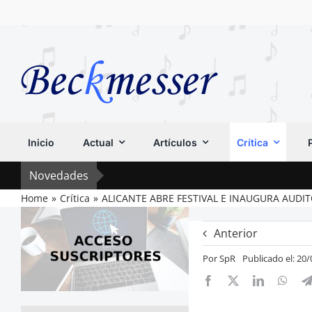
Saltar
al
contenido
Inicio
Actual
Artículos
Crítica
Novedades
Home
Crítica
ALICANTE ABRE FESTIVAL E INAUGURA AUDI
Anterior
Por
SpR
Publicado el: 20