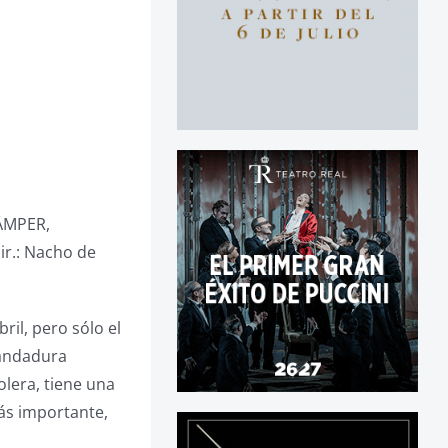
ÄMPER,
r.: Nacho de
ril, pero sólo el
u andadura
olera, tiene una
más importante,