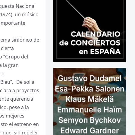
rquesta Nacional
, 1974), un músico
a importante
oema sinfónico de
 cierta
do “Grupo del
a la gran
ero
leu”, “De sol a
nciara a proyectos
iente querencia
co, pese a la
los mejores
sto el estreno en
r que, sin repeler