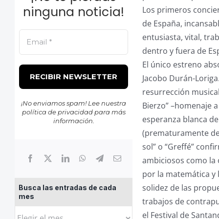
ninguna noticia!
Los primeros concier
de España, incansabl
entusiasta, vital, t
dentro y fuera de Es
El único estreno abs
Jacobo Durán-Loriga.
resurrección musical
¡No enviamos spam! Lee nuestra
Bierzo” –homenaje a l
política de privacidad
para más
esperanza blanca de 
información.
(prematuramente desa
sol” o “Greffé” conf
ambiciosos como la ó
por la matemática y l
solidez de las propu
Busca las entradas de cada
mes
trabajos de contrap
Busca
el Festival de Santa