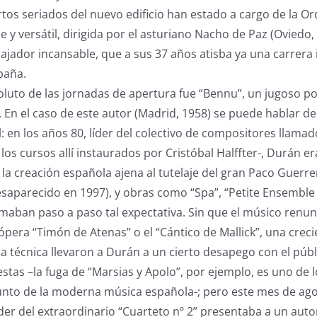
tos seriados del nuevo edificio han estado a cargo de la O
e y versátil, dirigida por el asturiano Nacho de Paz (Oviedo
rabajador incansable, que a sus 37 años atisba ya una carrer
paña.
oluto de las jornadas de apertura fue “Bennu”, un jugoso p
 En el caso de este autor (Madrid, 1958) se puede hablar de
: en los años 80, líder del colectivo de compositores llama
os cursos allí instaurados por Cristóbal Halffter-, Durán er
la creación española ajena al tutelaje del gran Paco Guerr
parecido en 1997), y obras como “Spa”, “Petite Ensemble B
irmaban paso a paso tal expectativa. Sin que el músico renu
pera “Timón de Atenas” o el “Cántico de Mallick”, una crec
a técnica llevaron a Durán a un cierto desapego con el públi
estas –la fuga de “Marsias y Apolo”, por ejemplo, es uno de 
unto de la moderna música española-; pero este mes de ago
nder del extraordinario “Cuarteto nº 2” presentaba a un auto