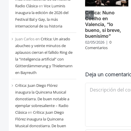
Radio Clásica
en
Vox Luminis
Crítica: Nuno
inaugura la edición de 2026 del
Coelho en
Festival Bal y Gay, la más
Valencia, “lo
internacional de su historia
bueno, si breve,
buenísimo”
Juan Carlos
en
Critica: Un airado
02/05/2026
|
0
abucheo y veinte minutos de
Comentarios
aplausos cierran el fallido Ring de
la “Inteligencia artificial” con
Götterdämmerung y Thielemann
en Bayreuth
Deja un comentari
Crítica: Juan Diego Flórez
Comentario
inaugura la Quincena Musical
donostiarra. De buen notable a
ejemplar sobresaliente – Radio
Clásica
en
Crítica: Juan Diego
Flórez inaugura la Quincena
Musical donostiarra. De buen